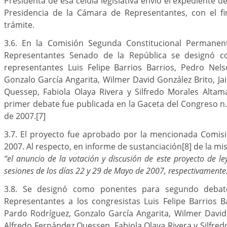
Presidenta de esa célula legislativa envió el expediente de
Presidencia de la Cámara de Representantes, con el f
trámite.
3.6. En la Comisión Segunda Constitucional Permane
Representantes Senado de la República se designó 
representantes Luis Felipe Barrios Barrios, Pedro Nel
Gonzalo García Angarita, Wilmer David González Brito, Ja
Quessep, Fabiola Olaya Rivera y Silfredo Morales Altam
primer debate fue publicada en la Gaceta del Congreso n
de 2007.
[7]
3.7. El proyecto fue aprobado por la mencionada Comis
2007. Al respecto, en informe de sustanciación
[8]
de la mi
“el anuncio de la votación y discusión de este proyecto de l
sesiones de los días 22 y 29 de Mayo de 2007, respectivamente
3.8. Se designó como ponentes para segundo deba
Representantes a los congresistas Luis Felipe Barrios 
Pardo Rodríguez, Gonzalo García Angarita, Wilmer David 
Alfredo Fernández Quessep, Fabiola Olaya Rivera y Silfred