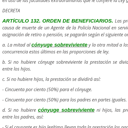
en uso de las facultades extraordinarias que le confiere la Ley
DECRETA
Las pr
ARTÍCULO 132. ORDEN DE BENEFICIARIOS.
causa de muerte de un Agente de la Policía Nacional en servi
asignación de retiro o pensión, se pagarán según el siguiente o
a. La mitad al
y la otra mitad a lo
cónyuge sobreviviente
concurrencia estos últimos en las proporciones de ley.
b. Si no hubiere cónyuge sobreviviente la prestación se divi
entre los hijos.
c. Si no hubiere hijos, la prestación se dividirá así:
- Cincuenta por ciento (50%) para el cónyuge.
- Cincuenta por ciento (50%) para los padres en partes iguales.
d. Si no hubiere
ni hijos, las pr
cónyuge sobreviviente
entre los padres, así:
- Si el causante es hijo legítimo llevan toda la prestación los pa