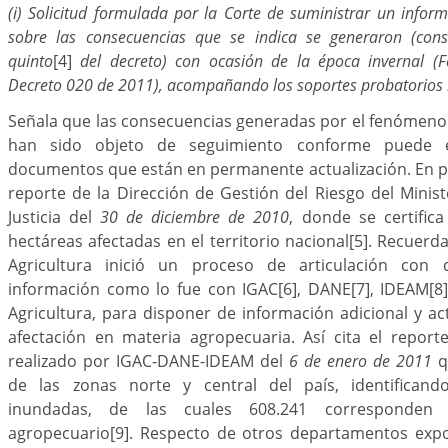
(i) Solicitud formulada por la Corte de suministrar un infor
sobre las consecuencias que se indica se generaron (cons
quinto
[4]
del decreto) con ocasión de la época invernal (
Decreto 020 de 2011), acompañando los soportes probatorios r
Señala que las consecuencias generadas por el fenómeno
han sido objeto de seguimiento conforme puede e
documentos que están en permanente actualización. En pri
reporte de la Dirección de Gestión del Riesgo del Ministe
Justicia del
30 de diciembre de 2010
, donde se certific
hectáreas afectadas en el territorio nacional
[5]
. Recuerda
Agricultura inició un proceso de articulación con 
información como lo fue con IGAC
[6]
, DANE
[7]
, IDEAM
[8
Agricultura, para disponer de información adicional y act
afectación en materia agropecuaria. Así cita el report
realizado por IGAC-DANE-IDEAM del
6 de enero de 2011
q
de las zonas norte y central del país, identificand
inundadas, de las cuales 608.241 corresponden
agropecuario
[9]
. Respecto de otros departamentos exp