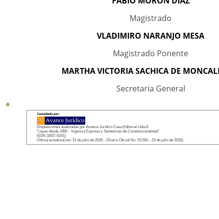
FABIO MORON DIAZ
Magistrado
VLADIMIRO NARANJO MESA
Magistrado Ponente
MARTHA VICTORIA SACHICA DE MONCA
Secretaria General
Disposiciones analizadas por Avance Jurídico Casa Editorial Ltda.©
"Leyes desde 1992 - Vigencia Expresa y Sentencias de Constitucionalidad"
ISSN [1657-6241]
Última actualización: 31 de julio de 2026 - (Diario Oficial No. 53.562 - 23 de julio de 2026)