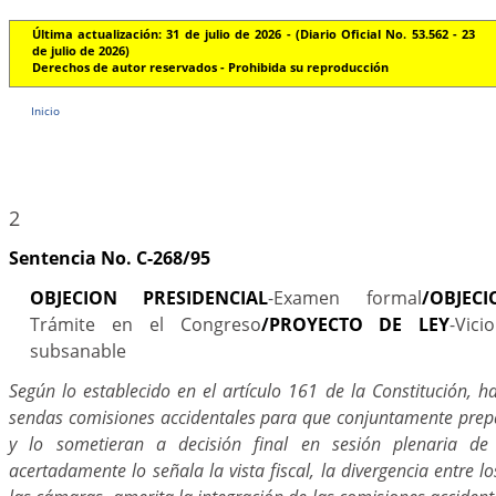
Última actualización: 31 de julio de 2026 - (Diario Oficial No. 53.562 - 23
de julio de 2026)
Derechos de autor reservados - Prohibida su reproducción
Inicio
2
Sentencia No. C-268/95
OBJECION PRESIDENCIAL
-Examen formal
/OBJEC
Trámite en el Congreso
/PROYECTO DE LEY
-Vic
subsanable
Según lo establecido en el artículo 161 de la Constitución, 
sendas comisiones accidentales para que conjuntamente prepar
y lo sometieran a decisión final en sesión plenaria 
acertadamente lo señala la vista fiscal, la divergencia entre l