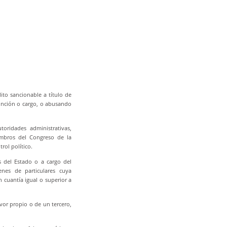
ito sancionable a título de
unción o cargo, o abusando
toridades administrativas,
embros del Congreso de la
rol político.
s del Estado o a cargo del
nes de particulares cuya
 cuantía igual o superior a
avor propio o de un tercero,