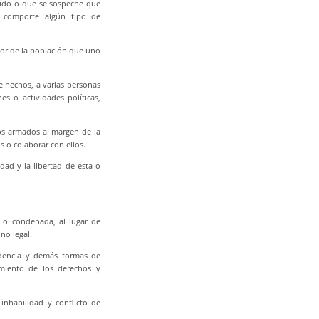
etido o que se sospeche que
e comporte algún tipo de
ctor de la población que uno
 hechos, a varias personas
s o actividades políticas,
os armados al margen de la
os o colaborar con ellos.
idad y la libertad de esta o
a o condenada, al lugar de
no legal.
ondencia y demás formas de
miento de los derechos y
 inhabilidad y conflicto de