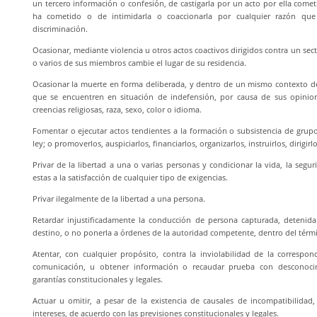
un tercero información o confesión, de castigarla por un acto por ella com
ha cometido o de intimidarla o coaccionarla por cualquier razón qu
discriminación.
Ocasionar, mediante violencia u otros actos coactivos dirigidos contra un se
o varios de sus miembros cambie el lugar de su residencia.
Ocasionar la muerte en forma deliberada, y dentro de un mismo contexto de
que se encuentren en situación de indefensión, por causa de sus opinione
creencias religiosas, raza, sexo, color o idioma.
Fomentar o ejecutar actos tendientes a la formación o subsistencia de grup
ley; o promoverlos, auspiciarlos, financiarlos, organizarlos, instruirlos, dirigirl
Privar de la libertad a una o varias personas y condicionar la vida, la segur
estas a la satisfacción de cualquier tipo de exigencias.
Privar ilegalmente de la libertad a una persona.
Retardar injustificadamente la conducción de persona capturada, detenid
destino, o no ponerla a órdenes de la autoridad competente, dentro del térmi
Atentar, con cualquier propósito, contra la inviolabilidad de la corresp
comunicación, u obtener información o recaudar prueba con desconoci
garantías constitucionales y legales.
Actuar u omitir, a pesar de la existencia de causales de incompatibilidad,
intereses, de acuerdo con las previsiones constitucionales y legales.