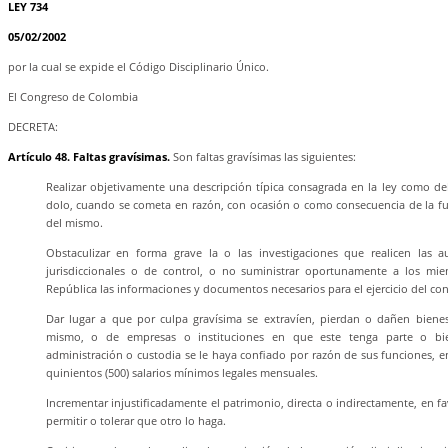
LEY 734
05/02/2002
por la cual se expide el Código Disciplinario Único.
El Congreso de Colombia
DECRETA:
Artículo 48. Faltas gravísimas.
Son faltas gravísimas las siguientes:
Realizar objetivamente una descripción típica consagrada en la ley como del
dolo, cuando se cometa en razón, con ocasión o como consecuencia de la f
del mismo.
Obstaculizar en forma grave la o las investigaciones que realicen las au
jurisdiccionales o de control, o no suministrar oportunamente a los mi
República las informaciones y documentos necesarios para el ejercicio del cont
Dar lugar a que por culpa gravísima se extravíen, pierdan o dañen biene
mismo, o de empresas o instituciones en que este tenga parte o bie
administración o custodia se le haya confiado por razón de sus funciones, en
quinientos (500) salarios mínimos legales mensuales.
Incrementar injustificadamente el patrimonio, directa o indirectamente, en f
permitir o tolerar que otro lo haga.