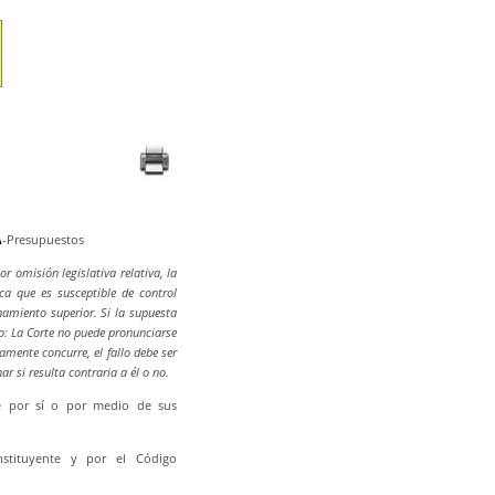
A
-Presupuestos
 omisión legislativa relativa, la
ica que es susceptible de control
enamiento superior. Si la supuesta
rio: La Corte no puede pronunciarse
vamente concurre, el fallo debe ser
 si resulta contraria a él o no.
ce por sí o por medio de sus
onstituyente y por el Código