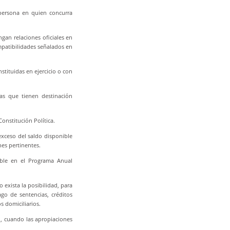
 persona en quien concurra
ngan relaciones oficiales en
patibilidades señalados en
tituidas en ejercicio o con
tas que tienen destinación
Constitución Política.
xceso del saldo disponible
nes pertinentes.
ible en el Programa Anual
 exista la posibilidad, para
ago de sentencias, créditos
s domiciliarios.
o, cuando las apropiaciones