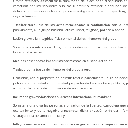
Omitir, retardar y obstaculizar la tramitación de la actuación disciplinaria or
cometidas por los servidores públicos u omitir o retardar la denuncia de f
dolosos, preterintencionales o culposos investigables de oficio de que teng
cargo o función.
Realizar cualquiera de los actos mencionados a continuación con la inte
parcialmente, a un grupo nacional, étnico, racial, religioso, político o social:
Lesión grave a la integridad física o mental de los miembros del grupo;
Sometimiento intencional del grupo a condiciones de existencia que hayan 
física, total o parcial;
Medidas destinadas a impedir los nacimientos en el seno del grupo;
Traslado por la fuerza de miembros del grupo a otro.
Ocasionar, con el propósito de destruir total o parcialmente un grupo nacional
político o colectividad con identidad propia fundada en motivos políticos, 
al mismo, la muerte de uno o varios de sus miembros.
Incurrir en graves violaciones al derecho internacional humanitario.
Someter a una o varias personas a privación de la libertad, cualquiera que 
ocultamiento y de la negativa a reconocer dicha privación o de dar info
sustrayéndola del amparo de la ley.
Infligir a una persona dolores o sufrimientos graves físicos o psíquicos con el