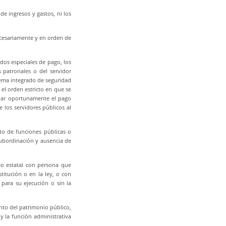
de ingresos y gastos, ni los
ecesariamente y en orden de
dos especiales de pago, los
 patronales o del servidor
stema integrado de seguridad
n el orden estricto en que se
tuar oportunamente el pago
 los servidores públicos al
to de funciones públicas o
ubordinación y ausencia de
ato estatal con persona que
titución o en la ley, o con
 para su ejecución o sin la
ento del patrimonio público,
y la función administrativa