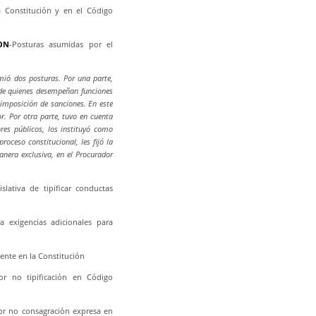
 Constitución y en el Código
ON
-Posturas asumidas por el
umió dos posturas. Por una parte,
l de quienes desempeñan funciones
 e imposición de sanciones. En este
or. Por otra parte, tuvo en cuenta
res públicos, los instituyó como
roceso constitucional, les fijó la
nera exclusiva, en el Procurador
islativa de tipificar conductas
a exigencias adicionales para
mente en la Constitución
por no tipificación en Código
por no consagración expresa en