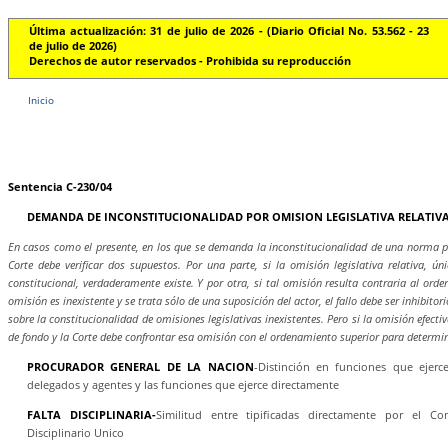
Última actualización: 31 de julio de 2026 - (Diario Oficial No. 53.562 - 23
de julio de 2026)
Derechos de autor reservados - Prohibida su reproducción
Inicio
Sentencia C-230/04
DEMANDA DE INCONSTITUCIONALIDAD POR OMISION LEGISLATIVA RELATIV
En casos como el presente, en los que se demanda la inconstitucionalidad de una norma por
Corte debe verificar dos supuestos. Por una parte, si la omisión legislativa relativa, ún
constitucional, verdaderamente existe. Y por otra, si tal omisión resulta contraria al ord
omisión es inexistente y se trata sólo de una suposición del actor, el fallo debe ser inhibito
sobre la constitucionalidad de omisiones legislativas inexistentes. Pero si la omisión efecti
de fondo y la Corte debe confrontar esa omisión con el ordenamiento superior para determinar
PROCURADOR GENERAL DE LA NACION
-Distinción en funciones que ejer
delegados y agentes y las funciones que ejerce directamente
FALTA DISCIPLINARIA-
Similitud entre tipificadas directamente por el C
Disciplinario Unico