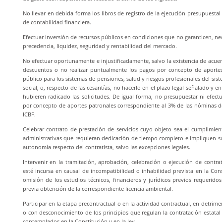
No llevar en debida forma los libros de registro de la ejecución presupuestal 
de contabilidad financiera.
Efectuar inversión de recursos públicos en condiciones que no garanticen, n
precedencia, liquidez, seguridad y rentabilidad del mercado.
No efectuar oportunamente e injustificadamente, salvo la existencia de acuer
descuentos o no realizar puntualmente los pagos por concepto de aportes
público para los sistemas de pensiones, salud y riesgos profesionales del si
social, o, respecto de las cesantías, no hacerlo en el plazo legal señalado y e
hubieren radicado las solicitudes. De igual forma, no presupuestar ni efec
por concepto de aportes patronales correspondiente al 3% de las nóminas de
ICBF.
Celebrar contrato de prestación de servicios cuyo objeto sea el cumplimien
administrativas que requieran dedicación de tiempo completo e impliquen s
autonomía respecto del contratista, salvo las excepciones legales.
Intervenir en la tramitación, aprobación, celebración o ejecución de contr
esté incursa en causal de incompatibilidad o inhabilidad prevista en la Cons
omisión de los estudios técnicos, financieros y jurídicos previos requeridos
previa obtención de la correspondiente licencia ambiental.
Participar en la etapa precontractual o en la actividad contractual, en detrim
o con desconocimiento de los principios que regulan la contratación estatal 
contemplados en la Constitución y en la ley.