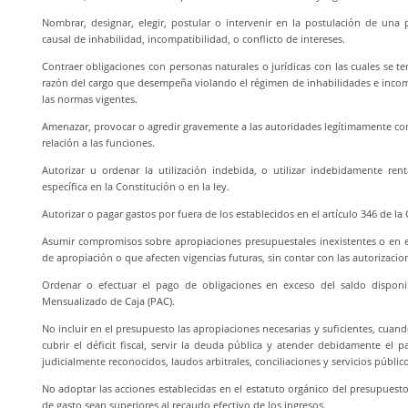
Nombrar, designar, elegir, postular o intervenir en la postulación de una
causal de inhabilidad, incompatibilidad, o conflicto de intereses.
Contraer obligaciones con personas naturales o jurídicas con las cuales se te
razón del cargo que desempeña violando el régimen de inhabilidades e incom
las normas vigentes.
Amenazar, provocar o agredir gravemente a las autoridades legítimamente cons
relación a las funciones.
Autorizar u ordenar la utilización indebida, o utilizar indebidamente ren
específica en la Constitución o en la ley.
Autorizar o pagar gastos por fuera de los establecidos en el artículo 346 de la 
Asumir compromisos sobre apropiaciones presupuestales inexistentes o en e
de apropiación o que afecten vigencias futuras, sin contar con las autorizacio
Ordenar o efectuar el pago de obligaciones en exceso del saldo dispon
Mensualizado de Caja (PAC).
No incluir en el presupuesto las apropiaciones necesarias y suficientes, cuando
cubrir el déficit fiscal, servir la deuda pública y atender debidamente el p
judicialmente reconocidos, laudos arbitrales, conciliaciones y servicios público
No adoptar las acciones establecidas en el estatuto orgánico del presupuest
de gasto sean superiores al recaudo efectivo de los ingresos.