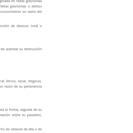
iginada en faltas gravísimas
altas gravísimas o delitos
a conocimiento en razón del
nción de destruir, total o
de acarrear su destrucción
, étnico, racial, religioso,
por razón de su pertenencia
sea la forma, seguida de su
rmación sobre su paradero,
 fin de obtener de ella o de