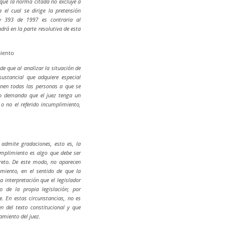
a que la norma citada no excluye a
el cual se dirige la pretensión
Ley 393 de 1997 es contraria al
drá en la parte resolutiva de esta
miento
e que al analizar la situación de
sustancial que adquiere especial
ienen todas las personas a que se
pio demanda que el juez tenga un
 o no el referido incumplimiento,
admite gradaciones, esto es, la
mplimiento es algo que debe ser
reto. De este modo, no aparecen
miento, en el sentido de que la
a interpretación que el legislador
 de la propia legislación; por
e. En estas circunstancias, no es
n del texto constitucional y que
amiento del juez.