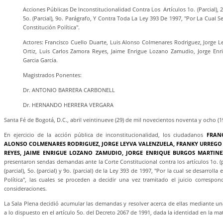
Acciones Públicas De Inconstitucionalidad Contra Los Artículos 1o. (Parcial), 2o
5o. (Parcial), 9o. Parágrafo, Y Contra Toda La Ley 393 De 1997, "Por La Cual Se
Constitución Política".
Actores: Francisco Cuello Duarte, Luis Alonso Colmenares Rodriguez, Jorge L
Ortiz, Luis Carlos Zamora Reyes, Jaime Enrigue Lozano Zamudio, Jorge Enr
Garcia Garcia.
Magistrados Ponentes:
Dr. ANTONIO BARRERA CARBONELL
Dr. HERNANDO HERRERA VERGARA
Santa Fé de Bogotá, D.C., abril veintinueve (29) de mil novecientos noventa y ocho (1
En ejercicio de la acción pública de inconstitucionalidad, los ciudadanos
FRANC
ALONSO COLMENARES RODRIGUEZ, JORGE LEYVA VALENZUELA, FRANKY URREGO 
REYES, JAIME ENRIGUE LOZANO ZAMUDIO, JORGE ENRIQUE BURGOS MARTINE
presentaron sendas demandas ante la Corte Constitucional contra los artículos 1o. (pa
(parcial), 5o. (parcial) y 9o. (parcial) de la Ley 393 de 1997, "Por la cual se desarrolla
Política", las cuales se proceden a decidir una vez tramitado el juicio correspond
consideraciones.
La Sala Plena decidió acumular las demandas y resolver acerca de ellas mediante un
a lo dispuesto en el artículo 5o. del Decreto 2067 de 1991, dada la identidad en la ma