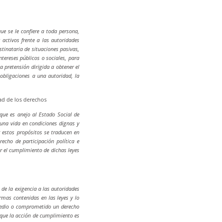
ue se le confiere a toda persona,
s activos frente a las autoridades
stinataria de situaciones pasivas,
tereses públicos o sociales, para
 pretensión dirigida a obtener el
obligaciones a una autoridad, la
dad de los derechos
s que es anejo al Estado Social de
 una vida en condiciones dignas y
r estos propósitos se traducen en
recho de participación política e
ar el cumplimiento de dichas leyes
 de la exigencia a las autoridades
rmas contenidas en las leyes y lo
 medio o comprometido un derecho
 que la acción de cumplimiento es