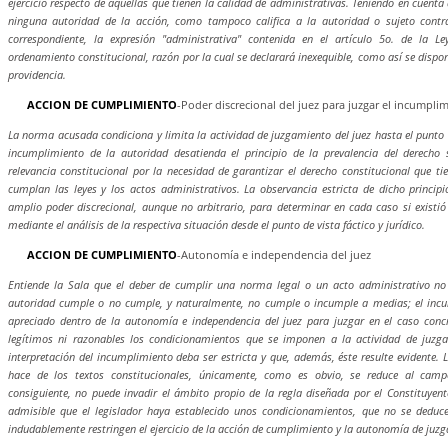
ejercicio respecto de aquellas que tienen la calidad de administrativas. Teniendo en cuent
ninguna autoridad de la acción, como tampoco califica a la autoridad o sujeto contra 
correspondiente, la expresión "administrativa" contenida en el artículo 5o. de la 
ordenamiento constitucional, razón por la cual se declarará inexequible, como así se dispon
providencia.
ACCION DE CUMPLIMIENTO
-Poder discrecional del juez para juzgar el incumpli
La norma acusada condiciona y limita la actividad de juzgamiento del juez hasta el punto d
incumplimiento de la autoridad desatienda el principio de la prevalencia del derecho 
relevancia constitucional por la necesidad de garantizar el derecho constitucional que t
cumplan las leyes y los actos administrativos. La observancia estricta de dicho princi
amplio poder discrecional, aunque no arbitrario, para determinar en cada caso si existió
mediante el análisis de la respectiva situación desde el punto de vista fáctico y jurídico.
ACCION DE CUMPLIMIENTO
-Autonomía e independencia del juez
Entiende la Sala que el deber de cumplir una norma legal o un acto administrativo no 
autoridad cumple o no cumple, y naturalmente, no cumple o incumple a medias; el incu
apreciado dentro de la autonomía e independencia del juez para juzgar en el caso conc
legítimos ni razonables los condicionamientos que se imponen a la actividad de juzga
interpretación del incumplimiento deba ser estricta y que, además, éste resulte evidente. L
hace de los textos constitucionales, únicamente, como es obvio, se reduce al campo
consiguiente, no puede invadir el ámbito propio de la regla diseñada por el Constituyent
admisible que el legislador haya establecido unos condicionamientos, que no se deduce
indudablemente restringen el ejercicio de la acción de cumplimiento y la autonomía de juzg