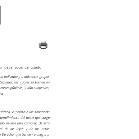
 un deber social del Estado
al individuo y a diferentes grupos
taciones, las cuales se tornan en
ereses públicos, y aún subjetivos,
vos.
rídica, e incluso a los servidores
l cumplimiento del deber que surge
ando asume este carácter. De esta
al de las leyes y de los actos
de Derecho, que tienden a asegurar