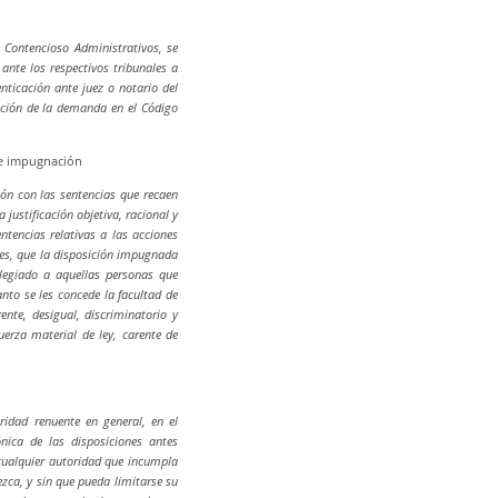
 Contencioso Administrativos, se
ante los respectivos tribunales a
nticación ante juez o notario del
tación de la demanda en el Código
de impugnación
ión con las sentencias que recaen
justificación objetiva, racional y
ntencias relativas a las acciones
es, que la disposición impugnada
ilegiado a aquellas personas que
nto se les concede la facultad de
nte, desigual, discriminatorio y
erza material de ley, carente de
ridad renuente en general, en el
nica de las disposiciones antes
ualquier autoridad que incumpla
ezca, y sin que pueda limitarse su