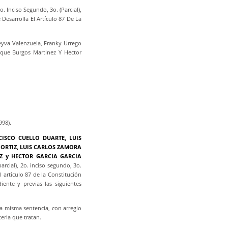
. Inciso Segundo, 3o. (Parcial),
 Desarrolla El Artículo 87 De La
eyva Valenzuela, Franky Urrego
ique Burgos Martinez Y Hector
998).
ISCO CUELLO DUARTE, LUIS
ORTIZ, LUIS CARLOS ZAMORA
Z y HECTOR GARCIA GARCIA
rcial), 2o. inciso segundo, 3o.
 el artículo 87 de la Constitución
iente y previas las siguientes
a misma sentencia, con arreglo
teria que tratan.