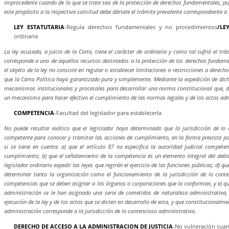
improcedente cuando de lo que se trate sea de la protección de derechos fundamentales, pu
este propósito a la respectiva solicitud debe dársele el trámite prevalente correspondiente a 
LEY ESTATUTARIA
-Regula derechos fundamentales y no procedimientos
/LE
ordinaria
La ley acusada, a juicio de la Corte, tiene el carácter de ordinaria y como tal sufrió el tr
corresponde a uno de aquellos recursos destinados a la protección de los derechos fundamen
el objeto de la ley no consiste en regular o establecer limitaciones o restricciones a derec
que la Carta Política haya garantizado pura y simplemente. Mediante la expedición de dicha
mecanismos institucionales y procesales para desarrollar una norma constitucional que, 
un mecanismo para hacer efectivo el cumplimiento de las normas legales y de los actos adm
COMPETENCIA
-Facultad del legislador para establecerla
No puede resultar exótico que el legislador haya determinado que la jurisdicción de lo 
competente para conocer y tramitar las acciones de cumplimiento, en la forma prevista 
si se tiene en cuenta: a) que el artículo 87 no especifica la autoridad judicial compete
cumplimiento; b) que el señalamiento de la competencia es un elemento integral del debid
legislador ordinario expedir las leyes que regirán el ejercicio de las funciones públicas; d) qu
determinar tanto la organización como el funcionamiento de la jurisdicción de lo cont
competencias que se deben asignar a los órganos o corporaciones que la conforman, y e) q
administración se le han asignado una serie de cometidos de naturaleza administrativa,
ejecución de la ley y de los actos que se dicten en desarrollo de esta, y que constitucionalmen
administración corresponde a la jurisdicción de lo contencioso administrativo.
DERECHO DE ACCESO A LA ADMINISTRACION DE JUSTICIA
-No vulneración cua