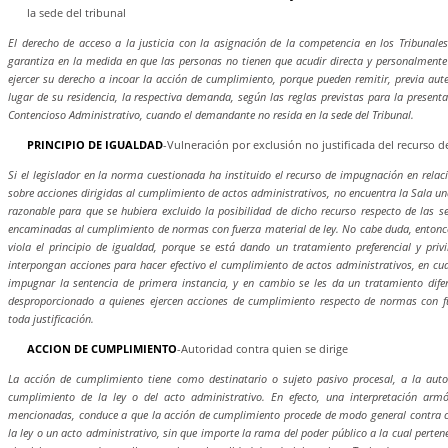
la sede del tribunal
El derecho de acceso a la justicia con la asignación de la competencia en los Tribunales
garantiza en la medida en que las personas no tienen que acudir directa y personalmente 
ejercer su derecho a incoar la acción de cumplimiento, porque pueden remitir, previa aute
lugar de su residencia, la respectiva demanda, según las reglas previstas para la presen
Contencioso Administrativo, cuando el demandante no resida en la sede del Tribunal.
PRINCIPIO DE IGUALDAD
-Vulneración por exclusión no justificada del recurso 
Si el legislador en la norma cuestionada ha instituido el recurso de impugnación en relac
sobre acciones dirigidas al cumplimiento de actos administrativos, no encuentra la Sala una 
razonable para que se hubiera excluido la posibilidad de dicho recurso respecto de las se
encaminadas al cumplimiento de normas con fuerza material de ley. No cabe duda, entonc
viola el principio de igualdad, porque se está dando un tratamiento preferencial y priv
interpongan acciones para hacer efectivo el cumplimiento de actos administrativos, en cua
impugnar la sentencia de primera instancia, y en cambio se les da un tratamiento difere
desproporcionado a quienes ejercen acciones de cumplimiento respecto de normas con fu
toda justificación.
ACCION DE CUMPLIMIENTO
-Autoridad contra quien se dirige
La acción de cumplimiento tiene como destinatario o sujeto pasivo procesal, a la auto
cumplimiento de la ley o del acto administrativo. En efecto, una interpretación armó
mencionadas, conduce a que la acción de cumplimiento procede de modo general contra c
la ley o un acto administrativo, sin que importe la rama del poder público a la cual perten