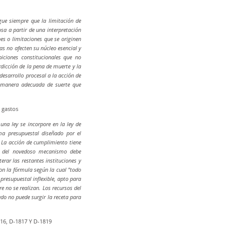
igue siempre que la limitación de
sa a partir de una interpretación
es o limitaciones que se originen
as no afecten su núcleo esencial y
iciones constitucionales que no
rdicción de la pena de muerte y la
desarrollo procesal a la acción de
e manera adecuada de suerte que
 gastos
una ley se incorpore en la ley de
ma presupuestal diseñado por el
 La acción de cumplimiento tiene
ia del novedoso mecanismo debe
erar las restantes instituciones y
on la fórmula según la cual "todo
presupuestal inflexible, apto para
e no se realizan. Los recursos del
do no puede surgir la receta para
816, D-1817 Y D-1819