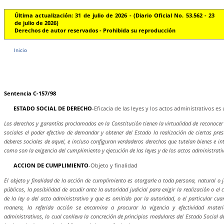
Última actualización: 31 de julio de 2026 - (Diario Oficial No. 53.562 - 23
de julio de 2026)
Derechos de autor reservados - Prohibida su reproducción
Inicio
Sentencia C-157/98
ESTADO SOCIAL DE DERECHO
-Eficacia de las leyes y los actos administrativos es
Los derechos y garantías proclamados en la Constitución tienen la virtualidad de reconocer 
sociales el poder efectivo de demandar y obtener del Estado la realización de ciertas pres
deberes sociales de aquel, e incluso configuran verdaderos derechos que tutelan bienes e int
como son la exigencia del cumplimiento y ejecución de las leyes y de los actos administrati
ACCION DE CUMPLIMIENTO
-Objeto y finalidad
El objeto y finalidad de la acción de cumplimiento es otorgarle a toda persona, natural o ju
públicos, la posibilidad de acudir ante la autoridad judicial para exigir la realización o e
de la ley o del acto administrativo y que es omitido por la autoridad, o el particular cu
manera, la referida acción se encamina a procurar la vigencia y efectividad materi
administrativos, lo cual conlleva la concreción de principios medulares del Estado Social 