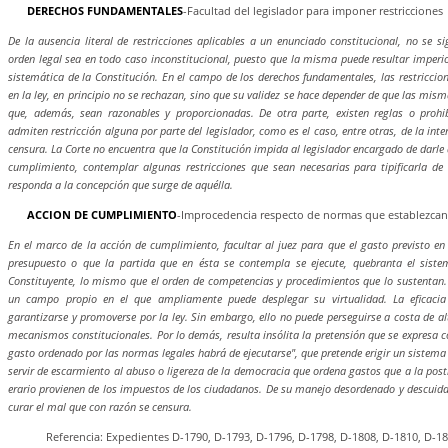
DERECHOS FUNDAMENTALES
-Facultad del legislador para imponer restricciones
De la ausencia literal de restricciones aplicables a un enunciado constitucional, no se s
orden legal sea en todo caso inconstitucional, puesto que la misma puede resultar imperio
sistemática de la Constitución. En el campo de los derechos fundamentales, las restriccion
en la ley, en principio no se rechazan, sino que su validez se hace depender de que las mism
que, además, sean razonables y proporcionadas. De otra parte, existen reglas o prohib
admiten restricción alguna por parte del legislador, como es el caso, entre otras, de la inte
censura. La Corte no encuentra que la Constitución impida al legislador encargado de darle 
cumplimiento, contemplar algunas restricciones que sean necesarias para tipificarla d
responda a la concepción que surge de aquélla.
ACCION DE CUMPLIMIENTO
-Improcedencia respecto de normas que establezcan
En el marco de la acción de cumplimiento, facultar al juez para que el gasto previsto en 
presupuesto o que la partida que en ésta se contempla se ejecute, quebranta el siste
Constituyente, lo mismo que el orden de competencias y procedimientos que lo sustentan.
un campo propio en el que ampliamente puede desplegar su virtualidad. La eficac
garantizarse y promoverse por la ley. Sin embargo, ello no puede perseguirse a costa de alt
mecanismos constitucionales. Por lo demás, resulta insólita la pretensión que se expresa c
gasto ordenado por las normas legales habrá de ejecutarse", que pretende erigir un sistema 
servir de escarmiento al abuso o ligereza de la democracia que ordena gastos que a la postr
erario provienen de los impuestos de los ciudadanos. De su manejo desordenado y descuida
curar el mal que con razón se censura.
Referencia: Expedientes D-1790, D-1793, D-1796, D-1798, D-1808, D-1810, D-1