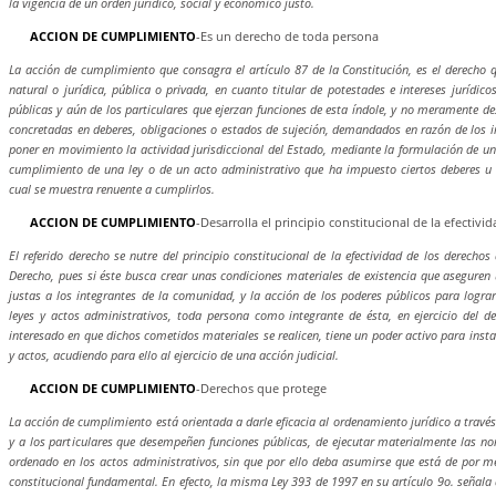
la vigencia de un orden jurídico, social y económico justo.
ACCION DE CUMPLIMIENTO
-Es un derecho de toda persona
La acción de cumplimiento que consagra el artículo 87 de la Constitución, es el derecho q
natural o jurídica, pública o privada, en cuanto titular de potestades e intereses jurídico
públicas y aún de los particulares que ejerzan funciones de esta índole, y no meramente de
concretadas en deberes, obligaciones o estados de sujeción, demandados en razón de los in
poner en movimiento la actividad jurisdiccional del Estado, mediante la formulación de una
cumplimiento de una ley o de un acto administrativo que ha impuesto ciertos deberes u 
cual se muestra renuente a cumplirlos.
ACCION DE CUMPLIMIENTO
-Desarrolla el principio constitucional de la efectivi
El referido derecho se nutre del principio constitucional de la efectividad de los derecho
Derecho, pues si éste busca crear unas condiciones materiales de existencia que aseguren
justas a los integrantes de la comunidad, y la acción de los poderes públicos para logra
leyes y actos administrativos, toda persona como integrante de ésta, en ejercicio del de
interesado en que dichos cometidos materiales se realicen, tiene un poder activo para inst
y actos, acudiendo para ello al ejercicio de una acción judicial.
ACCION DE CUMPLIMIENTO
-Derechos que protege
La acción de cumplimiento está orientada a darle eficacia al ordenamiento jurídico a través
y a los particulares que desempeñen funciones públicas, de ejecutar materialmente las no
ordenado en los actos administrativos, sin que por ello deba asumirse que está de por
constitucional fundamental. En efecto, la misma Ley 393 de 1997 en su artículo 9o. señala