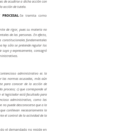
es de acudirse a dicha acción con
la acción de tutela.
Y PROCESAL
-Se tramita como
ámite de rigor, pues su materia no
tales de las personas. En efecto,
hos constitucionales fundamentales
 ley sólo se pretende regular los
de suyo y expresamente, consagró
inistrativos.
contencioso administrativo es la
por las normas acusadas, más aún
nte para conocer de la acción de
o proceso; c) que corresponde al
e el legislador está facultado para
encioso administrativo, como las
ue no puede desconocerse que a la
 que conllevan necesariamente la
te el control de la actividad de la
ndo el demandado no reside en