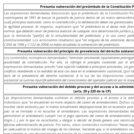
Presunta vulneración del preámbulo de la Constitución P
Las expresiones demandadas desconocen que el preámbulo de la Constitución Polí
constituyente de 1991 de buscar la garantía de justicia dentro de un marco democrático
cual]
principios esenciales como la contradicción y la deliberación deben ser garantizados
la agilidad procesal
. Al respecto, explicaron que “
el preámbulo es el deseo más firme
normas que deberán servir de premisa esencial de cualquier otra determinación jurídica y,
que la demanda “
part
[e]
de la vinculatoriedad del preámbulo y lo usa como pará
constitucionalidad
. Los accionantes resaltaron que “
en ninguna de las anteriores decis
C-056 de 1996 y C-122 de 2004)
se había estudiado la vulneración del preámbulo
.
Presunta vulneración del principio de prevalencia del derecho sustancia
Los contenidos normativos demandados “
terminan cercenando injustamente prerrogativ
posibilidad de contradicción. Por ello, se infringe el precepto contenido por el art
expresiones demandadas prevén “
una sujeción indebida a principios procesales, sin ga
conflicto atendiendo a la realidad de este con base en el ordenamiento sustancial,
[por t
duro de la prevalencia del derecho sustancial
. A la luz de las disposiciones cuest
sustancial se sustrae injustificadamente del conocimiento del operador judicial por la imp
Presunta vulneración del debido proceso y del acceso a la administr
(arts. 29 y 229 de la CP)
Las disposiciones demandadas vulneran el debido proceso y el acceso a la admin
individuos que “
se encuentren en mora respecto del canon de arrendamiento
. Dichos 
muchas veces excesiva y por lo menos actualmente desproporcional (en un escenario post-p
juez se ve limitado a no escuchar al arrendatario
. Las expresiones demandadas de
permitieron al arrendatario cumplir con el pago oportuno del canon de arrendamiento pue
litigio (…) por lo que no escucharlas y obligar a decidir de fondo genera una restricci
efectiva administración de justicia
. Por tanto, estos contenidos normativos “
hacen nug
en sede judicial el motivo del impago de los cánones, haciendo que, si el arrendatario no c
cual también es una discriminación en función de la capacidad económica del demandad