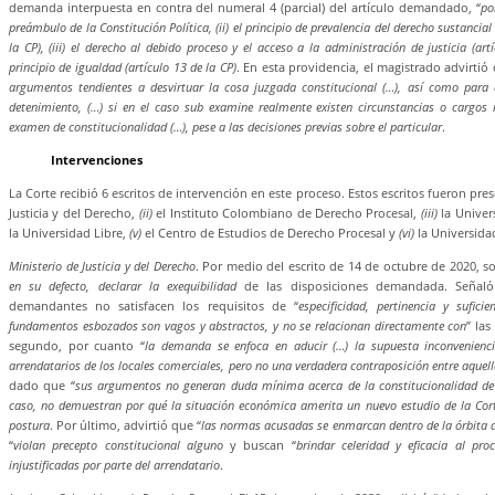
demanda interpuesta en contra del numeral 4 (parcial) del artículo demandado, “
po
preámbulo de la Constitución Política, (ii) el principio de prevalencia del derecho sustancial
la CP), (iii) el derecho al debido proceso y el acceso a la administración de justicia (art
principio de igualdad (artículo 13 de la CP)
. En esta providencia, el magistrado advirtió 
argumentos tendientes a desvirtuar la cosa juzgada constitucional (…), así como para 
detenimiento, (…) si en el caso sub examine realmente existen circunstancias o cargos
examen de constitucionalidad (…), pese a las decisiones previas sobre el particular
.
Intervenciones
La Corte recibió 6 escritos de intervención en este proceso. Estos escritos fueron pr
Justicia y del Derecho,
(ii)
el Instituto Colombiano de Derecho Procesal,
(iii)
la Univers
la Universidad Libre,
(v)
el Centro de Estudios de Derecho Procesal y
(vi)
la Universid
Ministerio de Justicia y del Derecho
. Por medio del escrito de 14 de octubre de 2020, soli
en su defecto, declarar la exequibilidad
de las disposiciones demandada. Señaló
demandantes no satisfacen los requisitos de “
especificidad, pertinencia y suficie
fundamentos esbozados son vagos y abstractos, y no se relacionan directamente con
” la
segundo, por cuanto “
la demanda se enfoca en aducir (…) la supuesta inconvenienci
arrendatarios de los locales comerciales, pero no una verdadera contraposición entre aquella
dado que “
sus argumentos no generan duda mínima acerca de la constitucionalidad de 
caso, no demuestran por qué la situación económica amerita un nuevo estudio de la Cor
postura
. Por último, advirtió que “
las normas acusadas se enmarcan dentro de la órbita d
“
violan precepto constitucional alguno
y buscan “
brindar celeridad y eficacia al pro
injustificadas por parte del arrendatario
.