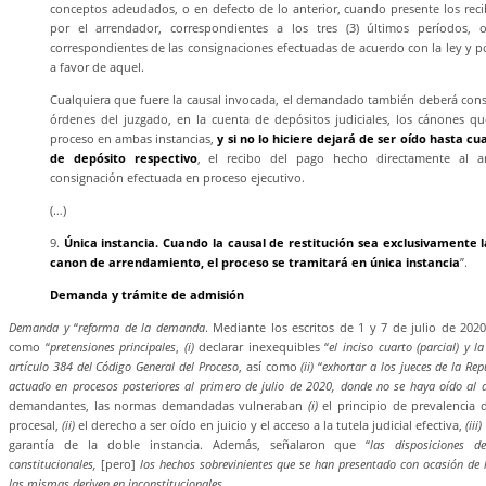
conceptos adeudados, o en defecto de lo anterior, cuando presente los re
por el arrendador, correspondientes a los tres (3) últimos períodos, 
correspondientes de las consignaciones efectuadas de acuerdo con la ley y p
a favor de aquel.
Cualquiera que fuere la causal invocada, el demandado también deberá con
órdenes del juzgado, en la cuenta de depósitos judiciales, los cánones q
proceso en ambas instancias,
y si no lo hiciere dejará de ser oído hasta cu
de depósito respectivo
, el recibo del pago hecho directamente al a
consignación efectuada en proceso ejecutivo.
(…)
9.
Única instancia. Cuando la causal de restitución sea exclusivamente 
canon de arrendamiento, el proceso se tramitará en única instancia
”.
Demanda y trámite de admisión
Demanda y
“
reforma de la demanda
. Mediante los escritos de 1 y 7 de julio de 202
como “
pretensiones principales
,
(i)
declarar inexequibles “
el inciso cuarto (parcial) y l
artículo 384 del Código General del Proceso
, así como
(ii)
“
exhortar a los jueces de la Rep
actuado en procesos posteriores al primero de julio de 2020, donde no se haya oído al a
demandantes, las normas demandadas vulneraban
(i)
el principio de prevalencia d
procesal,
(ii)
el derecho a ser oído en juicio y el acceso a la tutela judicial efectiva,
(iii)
garantía de la doble instancia. Además, señalaron que “
las disposiciones 
constitucionales,
[pero]
los hechos sobrevinientes que se han presentado con ocasión de
las mismas deriven en inconstitucionales
.