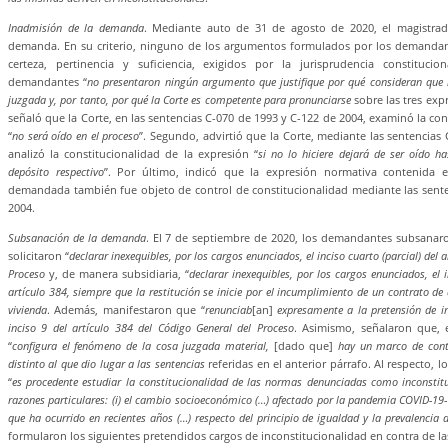
Inadmisión de la demanda
. Mediante auto de 31 de agosto de 2020, el magistrad
demanda. En su criterio, ninguno de los argumentos formulados por los demandante
certeza, pertinencia y suficiencia, exigidos por la jurisprudencia constituci
demandantes “
no presentaron ningún argumento que justifique por qué consideran que
juzgada y, por tanto, por qué la Corte es competente para pronunciarse
sobre las tres ex
señaló que la Corte, en las sentencias C-070 de 1993 y C-122 de 2004, examinó la con
“
no será oído en el proceso
”. Segundo, advirtió que la Corte, mediante las sentencias
analizó la constitucionalidad de la expresión “
si no lo hiciere dejará de ser oído ha
depósito respectivo
”. Por último, indicó que la expresión normativa contenida
demandada también fue objeto de control de constitucionalidad mediante las sent
2004.
Subsanación de la demanda
. El 7 de septiembre de 2020, los demandantes subsanaro
solicitaron “
declarar inexequibles, por los cargos enunciados, el inciso cuarto (parcial) del 
Proceso
y, de manera subsidiaria, “
declarar inexequibles, por los cargos enunciados, el in
artículo 384, siempre que la restitución se inicie por el incumplimiento de un contrato d
vivienda
. Además, manifestaron que “
renunciab
[an]
expresamente a la pretensión de in
inciso 9 del artículo 384 del Código General del Proceso
. Asimismo, señalaron que,
“
configura el fenómeno de la cosa juzgada material,
[dado que]
hay un marco de cont
distinto al que dio lugar a las sentencias
referidas en el anterior párrafo. Al respecto,
“
es procedente estudiar la constitucionalidad de las normas denunciadas como inconstit
razones particulares: (i) el cambio socioeconómico (…) afectado por la pandemia COVID-19- y 
que ha ocurrido en recientes años (…) respecto del principio de igualdad y la prevalencia 
formularon los siguientes pretendidos cargos de inconstitucionalidad en contra de 