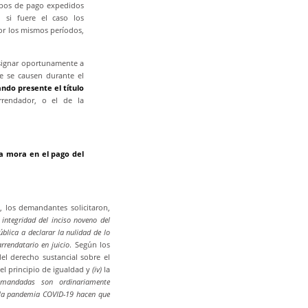
cibos de pago expedidos
o si fuere el caso los
or los mismos períodos,
signar oportunamente a
ue se causen durante el
ando presente el título
rrendador, o el de la
la mora en el pago del
0, los demandantes solicitaron,
a integridad del inciso noveno del
ública a declarar la nulidad de lo
rrendatario en juicio
. Según los
el derecho sustancial sobre el
el principio de igualdad y
(iv)
la
demandadas son ordinariamente
 la pandemia COVID-19 hacen que