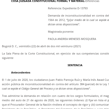
COSA JUZGADA CONSTITUCIONAL FORMAL Y MATERIAL-
Diferencias
Referencia: Expediente D-13793
Demanda de inconstitucionalidad en contra del a
1564 de 2012, “[p]
or medio de la cual se expide e
dictan otras disposiciones
”.
Magistrada ponente:
PAOLA ANDREA MENESES MOSQUERA
Bogotá D. C., veintidós (22) de abril de dos mil veintiuno (2021)
La Sala Plena de la Corte Constitucional, en ejercicio de sus competencias constitu
siguiente
SENTENCIA
Antecedentes
El 1 de julio de 2020, los ciudadanos Juan Pablo Pantoja Ruíz y María Inés Awad 
acción pública de inconstitucionalidad en contra del artículo 384 (parcial) de la Ley 
cual se expide el Código General del Proceso y se dictan otras disposiciones
”.
Tras admitirse la demanda en relación con cuatro de los cargos formulados, el magi
medio del auto de 21 de agosto de 2020, las siguientes órdenes:
(i)
fijar en lista el
que el Procurador General de la Nación rindiera el concepto de rigor y
(iii)
comunicar l
Presidente de la República, al Presidente del Congreso de la República y a las minist