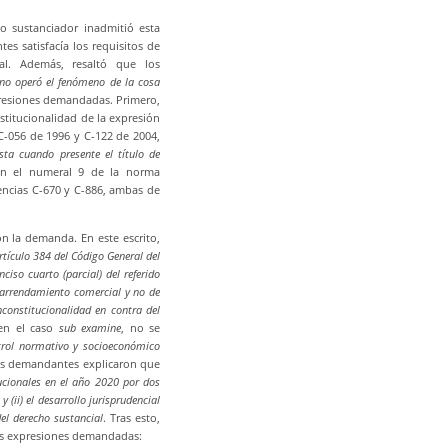
o sustanciador inadmitió esta
s satisfacía los requisitos de
onal. Además, resaltó que los
 no operó el fenómeno de la cosa
presiones demandadas. Primero,
stitucionalidad de la expresión
 C-056 de 1996 y C-122 de 2004,
sta cuando presente el título de
 en el numeral 9 de la norma
encias C-670 y C-886, ambas de
n la demanda. En este escrito,
artículo 384 del Código General del
ciso cuarto (parcial) del referido
e arrendamiento comercial y no de
constitucionalidad en contra del
 en el caso
sub examine
, no se
rol normativo y socioeconómico
 los demandantes explicaron que
ucionales en el año 2020 por dos
(ii) el desarrollo jurisprudencial
del derecho sustancial
. Tras esto,
las expresiones demandadas: