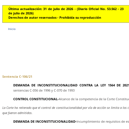
Última actualización: 31 de julio de 2026 - (Diario Oficial No. 53.562 - 23
de julio de 2026)
Derechos de autor reservados - Prohibida su reproducción
Inicio
Sentencia C-106/21
DEMANDA DE INCONSTITUCIONALIDAD CONTRA LA LEY 1564 DE 2021
sentencias C-056 de 1996 y C-070 de 1993
CONTROL CONSTITUCIONAL-
Alcance de la competencia de la Corte Constitu
La Corte ha reiterado que el control de constitucionalidad por vía de acción se limita a l
que fueron admitidos.
DEMANDA DE INCONSTITUCIONALIDAD-
Incumplimiento de requisitos de esp