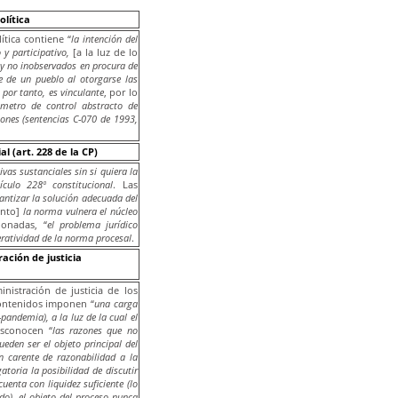
olítica
tica contiene “
la intención del
 y participativo,
[a la luz de lo
 y no inobservados en procura de
 de un pueblo al otorgarse las
 por tanto, es vinculante
, por lo
metro de control abstracto de
iones (sentencias C-070 de 1993,
l (art. 228 de la CP)
as sustanciales sin si quiera la
ículo 228º constitucional
. Las
rantizar la solución adecuada del
anto]
la norma vulnera el núcleo
ionadas, “
el problema jurídico
eratividad de la norma procesal
.
ación de justicia
istración de justicia de los
contenidos imponen “
una carga
andemia), a la luz de la cual el
sconocen “
las razones que no
den ser el objeto principal del
ón carente de razonabilidad a la
atoria la posibilidad de discutir
uenta con liquidez suficiente (lo
o), el objeto del proceso nunca