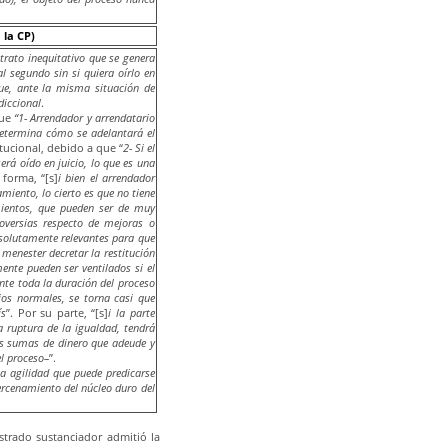
 la CP)
 trato inequitativo que se genera
l segundo sin si quiera oírlo en
que, ante la misma situación de
diccional
.
que
“1- Arrendador y arrendatario
determina cómo se adelantará el
itucional, debido a que “
2- Si el
erá oído en juicio, lo que es una
 forma, “[s]
i bien el arrendador
miento, lo cierto es que no tiene
mientos, que pueden ser de muy
oversias respecto de mejoras o
absolutamente relevantes para que
 menester decretar la restitución
mente pueden ser ventilados si el
nte toda la duración del proceso
ios normales, se torna casi que
ís
”. Por su parte, “[s]
i la parte
 ruptura de la igualdad, tendrá
as sumas de dinero que adeude y
el proceso–
”.
la agilidad que puede predicarse
ercenamiento del núcleo duro del
strado sustanciador admitió la