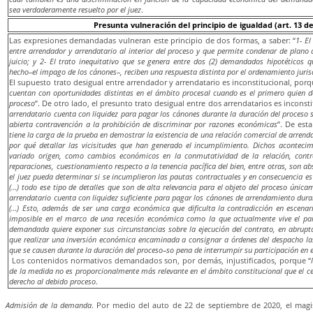
sea verdaderamente resuelto por el juez
.
Presunta vulneración del principio de igualdad (art. 13 de
Las expresiones demandadas vulneran este principio de dos formas, a saber: “
1- El
entre arrendador y arrendatario al interior del proceso y que permite condenar de plano a
juicio; y 2- El trato inequitativo que se genera entre dos (2) demandados hipotéticos 
hecho–el impago de los cánones–, reciben una respuesta distinta por el ordenamiento juris
El supuesto trato desigual entre arrendador y arrendatario es inconstitucional, por
cuentan con oportunidades distintas en el ámbito procesal cuando es el primero quien 
proceso
”. De otro lado, el presunto trato desigual entre dos arrendatarios es inconst
arrendatario cuenta con liquidez para pagar los cánones durante la duración del proceso s
abierta contravención a la prohibición de discriminar por razones económicas
”. De esta
tiene la carga de la prueba en demostrar la existencia de una relación comercial de arrenda
por qué detallar las vicisitudes que han generado el incumplimiento. Dichos aconteci
variado origen, como cambios económicos en la conmutatividad de la relación, contr
reparaciones, cuestionamiento respecto a la tenencia pacífica del bien, entre otras, son 
el juez pueda determinar si se incumplieron las pautas contractuales y en consecuencia es
(…) todo ese tipo de detalles que son de alta relevancia para el objeto del proceso única
arrendatario cuenta con liquidez suficiente para pagar los cánones de arrendamiento dura
(…) Esto, además de ser una carga económica que dificulta la contradicción en escenar
imposible en el marco de una recesión económica como la que actualmente vive el pa
demandada quiere exponer sus circunstancias sobre la ejecución del contrato, en abrupta
que realizar una inversión económica encaminada a consignar a órdenes del despacho l
que se causen durante la duración del proceso–so pena de interrumpir su participación en 
Los contenidos normativos demandados son, por demás, injustificados, porque “
de la medida no es proporcionalmente más relevante en el ámbito constitucional que el c
derecho al debido proceso
.
Admisión de la demanda
. Por medio del auto de 22 de septiembre de 2020, el magi