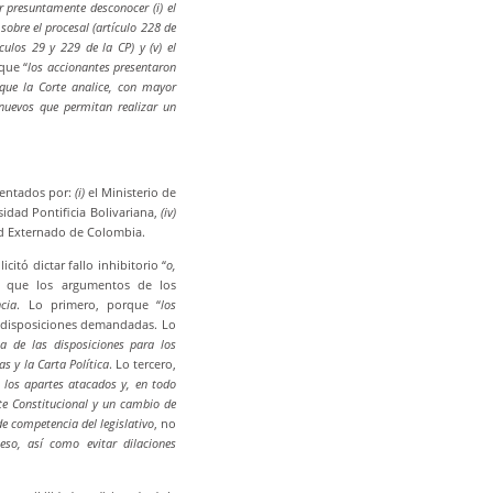
r presuntamente desconocer (i) el
 sobre el procesal (artículo 228 de
ículos 29 y 229 de la CP) y (v) el
que “
los accionantes presentaron
que la Corte analice, con mayor
 nuevos que permitan realizar un
esentados por:
(i)
el Ministerio de
idad Pontificia Bolivariana,
(iv)
ad Externado de Colombia.
citó dictar fallo inhibitorio “
o,
 que los argumentos de los
ncia
. Lo primero, porque “
los
s disposiciones demandadas. Lo
a de las disposiciones para los
s y la Carta Política
. Lo tercero,
los apartes atacados y, en todo
te Constitucional y un cambio de
e competencia del legislativo
, no
ceso, así como evitar dilaciones