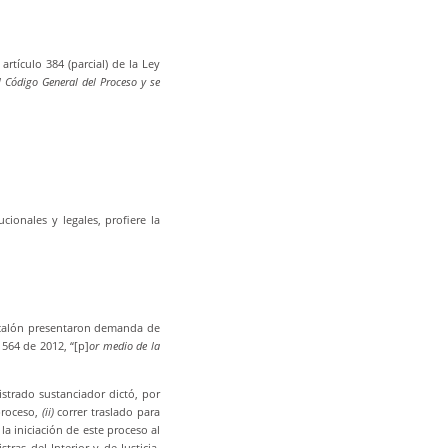
rtículo 384 (parcial) de la Ley
l Código General del Proceso y se
cionales y legales, profiere la
Cucalón presentaron demanda de
1564 de 2012, “[p]
or medio de la
strado sustanciador dictó, por
 proceso,
(ii)
correr traslado para
a iniciación de este proceso al
ras del Interior y de Justicia.