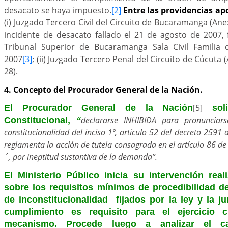
desacato se haya impuesto.
[2]
Entre las providencias ap
(i) Juzgado Tercero Civil del Circuito de Bucaramanga (Anexo
incidente de desacato fallado el 21 de agosto de 2007, 
Tribunal Superior de Bucaramanga Sala Civil Familia
2007
[3]
; (ii) Juzgado Tercero Penal del Circuito de Cúcuta (
28).
4. Concepto del Procurador General de la Nación.
[5]
El Procurador General de la Nación
soli
declararse INHIBIDA para pronunciar
Constitucional,
“
constitucionalidad del inciso 1º, artículo 52 del decreto 2591 
reglamenta la acción de tutela consagrada en el artículo 86 de 
´, por ineptitud sustantiva de la demanda”.
El Ministerio Público inicia su intervención re
sobre los requisitos mínimos de procedibilidad de
de inconstitucionalidad fijados por la ley y la j
cumplimiento es requisito para el ejercicio 
mecanismo. Procede luego a analizar el ca