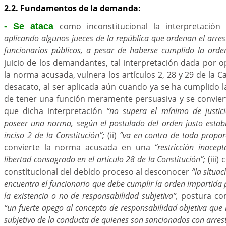
2.2. Fundamentos de la demanda:
como inconstitucional la interpretación 
- Se ataca
aplicando algunos jueces de la república que ordenan el arre
funcionarios públicos, a pesar de haberse cumplido la orde
juicio de los demandantes, tal interpretación dada por o
la norma acusada, vulnera los artículos 2, 28 y 29 de la Car
desacato, al ser aplicada aún cuando ya se ha cumplido la
de tener una función meramente persuasiva y se conviert
que dicha interpretación
“no supera el mínimo de justici
poseer una norma, según el postulado del orden justo estable
inciso 2 de la Constitución”;
(ii)
”va en contra de toda proporc
convierte la norma acusada en una
“restricción inacep
libertad consagrado en el artículo 28 de la Constitución”;
(iii)
constitucional del debido proceso al desconocer
“la situac
encuentra el funcionario que debe cumplir la orden impartida po
la existencia o no de responsabilidad subjetiva”,
postura con
“un fuerte apego al concepto de responsabilidad objetiva que
subjetivo de la conducta de quienes son sancionados con arrest