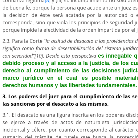
confianza legítima
[8]
y (iii) su incumplimiento no sólo aten
de buena fe, porque la persona que acude ante un juez e
la decisión de éste será acatada por la autoridad o e
corresponda, sino que viola los principios de seguridad j
porque impide la efectividad de la orden impartida por el
2.3. Para la Corte “
la actitud de desacato a las providencias d
significa como forma de desestabilización del sistema jurídi
con severidad”
[10]. Desde esta perspectiva
es innegable q
debido proceso y al acceso a la justicia, de los cu
derecho al cumplimiento de las decisiones judicia
marco jurídico en el cual es posible materiali
derechos humanos y las libertades fundamentales.
3. Los poderes del juez para el cumplimiento de las se
las sanciones por el desacato a las mismas.
3.1. El desacato es una figura inscrita en los poderes disci
se ejerce a través de actos de naturaleza jurisdiccio
incidental y célere, por cuanto corresponde al carácter e
sumario del trámite de tutela que busca la protecci