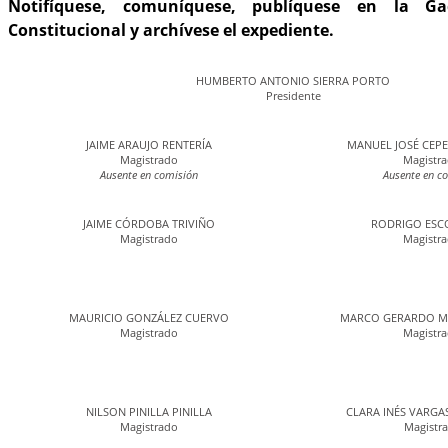
Notifíquese, comuníquese, publíquese en la G
Constitucional y archívese el expediente.
HUMBERTO ANTONIO SIERRA PORTO
Presidente
JAIME ARAUJO RENTERÍA
MANUEL JOSÉ CEPE
Magistrado
Magistr
Ausente en comisión
Ausente en c
JAIME CÓRDOBA TRIVIÑO
RODRIGO ESC
Magistrado
Magistr
MAURICIO GONZÁLEZ CUERVO
MARCO GERARDO M
Magistrado
Magistr
NILSON PINILLA PINILLA
CLARA INÉS VARGA
Magistrado
Magistr