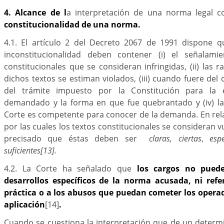
4. Alcance de l
a interpretación de una norma legal c
constitucionalidad de una norma.
4.1. El artículo 2 del Decreto 2067 de 1991 dispone 
inconstitucionalidad deben contener (i) el señalam
constitucionales que se consideran infringidas, (ii) las 
dichos textos se estiman violados, (iii) cuando fuere del
del trámite impuesto por la Constitución para la 
demandado y la forma en que fue quebrantado y (iv) la 
Corte es competente para conocer de la demanda. En rel
por las cuales los textos constitucionales se consideran 
precisado que éstas deben ser
claras, ciertas
,
espe
suficientes
[13].
4.2. La Corte ha señalado que
los cargos no pued
desarrollos específicos de la norma acusada, ni refe
práctica o a los abusos que puedan cometer los operad
aplicación
[14]
.
Cuando se cuestiona la interpretación que de un determ