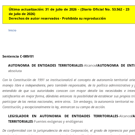
Última actualización: 31 de julio de 2026 - (Diario Oficial No. 53.562 - 23
de julio de 2026)
Derechos de autor reservados - Prohibida su reproducción
Inicio
Sentencia C-089/01
AUTONOMIA DE ENTIDADES TERRITORIALES
-Alcance
/AUTONOMIA DE ENTI
absoluta
Con la Constitución de 1991 se institucionalizó el concepto de autonomía territorial orien
manejo libre e independiente, pero también responsable, de la política administrativa y f
entendido de que sus autoridades conocen con mayor detalle las necesidades e inte
satisfacerlos en mejor forma, dándoles entonces la posibilidad de establecer sus propios tr
participar de las rentas nacionales, entre otros. Sin embargo, la autonomía territorial no 
Constitución, y excepcionalmente la ley, enmarcan su campo de acción.
LEGISLADOR EN AUTONOMIA DE ENTIDADES TERRITORIALES
-Alcance
/
TERRITORIALES
-Fuentes exógenas y endógenas
De conformidad con la jurisprudencia de esta Corporación, el grado de injerencia por par