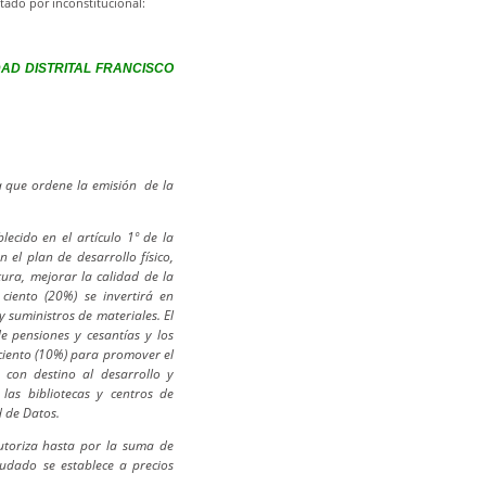
tado por inconstitucional:
DAD DISTRITAL FRANCISCO
ra que ordene la emisión de la
lecido en el artículo 1º de la
n el plan de desarrollo físico,
ura, mejorar la calidad de la
 ciento (20%) se invertirá en
y suministros de materiales. El
e pensiones y cesantías y los
r ciento (10%) para promover el
) con destino al desarrollo y
 las bibliotecas y centros de
d de Datos.
utoriza hasta por la suma de
audado se establece a precios