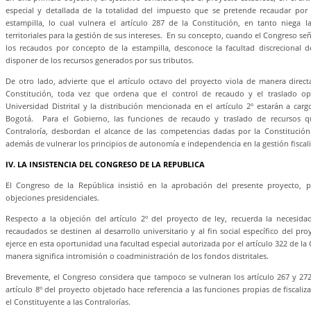
especial y detallada de la totalidad del impuesto que se pretende recaudar por
estampilla, lo cual vulnera el artículo 287 de la Constitución, en tanto niega 
territoriales para la gestión de sus intereses. En su concepto, cuando el Congreso señ
los recaudos por concepto de la estampilla, desconoce la facultad discrecional 
disponer de los recursos generados por sus tributos.
De otro lado, advierte que el artículo octavo del proyecto viola de manera directa
Constitución, toda vez que ordena que el control de recaudo y el traslado op
Universidad Distrital y la distribución mencionada en el artículo 2º estarán a cargo
Bogotá. Para el Gobierno, las funciones de recaudo y traslado de recursos q
Contraloría, desbordan el alcance de las competencias dadas por la Constitución
además de vulnerar los principios de autonomía e independencia en la gestión fiscal
IV. LA INSISTENCIA DEL CONGRESO DE LA REPUBLICA
El Congreso de la República insistió en la aprobación del presente proyecto, 
objeciones presidenciales.
Respecto a la objeción del artículo 2º del proyecto de ley, recuerda la necesid
recaudados se destinen al desarrollo universitario y al fin social específico del pro
ejerce en esta oportunidad una facultad especial autorizada por el artículo 322 de la
manera significa intromisión o coadministración de los fondos distritales.
Brevemente, el Congreso considera que tampoco se vulneran los artículo 267 y 272
artículo 8º del proyecto objetado hace referencia a las funciones propias de fiscaliz
el Constituyente a las Contralorías.