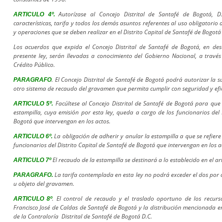
Autorízase al Concejo Distrital de Santafé de Bogotá, D
ARTICULO 4º.
características, tarifa y todos los demás asuntos referentes al uso obligatorio 
y operaciones que se deben realizar en el Distrito Capital de Santafé de Bogotá
Los acuerdos que expida el Concejo Distrital de Santafé de Bogotá, en des
presente ley, serán llevadas a conocimiento del Gobierno Nacional, a través
Crédito Público.
. El Concejo Distrital de Santafé de Bogotá podrá autorizar la s
PARAGRAFO
otro sistema de recaudo del gravamen que permita cumplir con seguridad y efica
Facúltese al Concejo Distrital de Santafé de Bogotá para que
ARTICULO 5º.
estampilla, cuya emisión por esta ley, queda a cargo de los funcionarios del 
Bogotá que intervengan en los actos.
La obligación de adherir y anular la estampilla a que se refiere
ARTICULO 6º.
funcionarios del Distrito Capital de Santafé de Bogotá que intervengan en los a
El recaudo de la estampilla se destinará a lo establecido en el art
ARTICULO 7º
La tarifa contemplada en esta ley no podrá exceder el dos por c
PARAGRAFO.
u objeto del gravamen.
. El control de recaudo y el traslado oportuno de los recurso
ARTICULO 8º
Francisco José de Caldas de Santafé de Bogotá y la distribución mencionada en 
de la Contraloría Distrital de Santafé de Bogotá D.C.