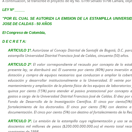
A continuación, se transcribe el proyecto de ley No. 07/99 Senado 97/98 Cámara, obje
LEY Nº _____
"POR EL CUAL SE AUTORIZA LA EMISION DE LA ESTAMPILLA UNIVERSI
JOSE DE CALDAS - 50 AÑOS
El Congreso de Colombia,
D E C R E T A:
Autorízase al Concejo Distrital de Santafé de Bogotá, D.C. pa
ARTICULO 1º.
estampilla Universidad Distrital Francisco José de Caldas, cincuenta (50) años.
. El valor correspondiente al recaudo por concepto de lo estab
ARTICULO 2º
presente ley, se distribuirá así: El cuarenta por ciento (40%) para inversión e
dotación y compra de equipos necesarios que conduzcan a ampliar la cobert
educación y desarrollar institucionalmente a la Universidad. El veinte por
mantenimiento y ampliación de la planta física de los equipos de laboratorios 
quince por ciento (15%) para atender el pasivo prestacional por concepto d
gastos a cargo de la Universidad Distrital Francisco José de Caldas. El diez po
Fondo de Desarrollo de la Investigación Científica. El cinco por ciento(5%
fortalecimiento de los doctorados. El cinco por ciento (5%) con destino a
documentación. El cinco por ciento (5%) con destino al fortalecimiento de la Re
La emisión de la estampilla cuya reglamentación y uso se a
ARTICULO 3º.
doscientos mil millones de pesos ($200.000.000.000.oo) el monto total rec
constantes de 1998.