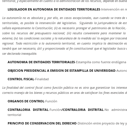
territorial, y especialmente en cuanto a la administración de los recursos, depende en buen
LEGISLADOR EN AUTONOMIA DE ENTIDADES TERRITORIALES
-Intervención en r
La autonomía no es absoluta y, por ello, en casos excepcionales, aun cuando se trate de 
territoriales, es posible la intervención del legislativo. Siguiendo la jurisprudencia de est
señala expresamente la Constitución; (ii) es necesario proteger el patrimonio de la Nación
sobre los recursos del presupuesto nacional; (iii) resulta conveniente para mantener la
externa; (iv) las condiciones sociales y la naturaleza de la medida así lo exigen por trasce
regional. Toda restricción a la autonomía territorial, en cuanto implica la destinación es
tendrá que ser necesaria, útil y proporcionada al fin constitucional que el legislador busca 
ser declarada inexequible.
AUTONOMIA DE ENTIDADES TERRITORIALES
-Estampilla como fuente endógena
OBJECION PRESIDENCIAL A EMISION DE ESTAMPILLA DE UNIVERSIDAD
-Autono
CONTROL FISCAL
-Finalidad
La finalidad del control fiscal como función pública no es otra que garantizar los interes
correcto manejo de los bienes y recursos públicos en aras de satisfacer los fines esenciales d
ORGANOS DE CONTROL
-Función
CONTRALORIA DISTRITAL
-Función
/CONTRALORIA DISTRITAL
-No administr
territorial
PRINCIPIO DE CONSERVACION DEL DERECHO
-Distinción entre proyecto de ley y