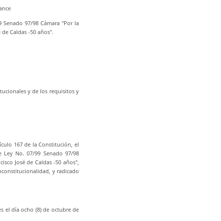
cance
99 Senado 97/98 Cámara "Por la
é de Caldas -50 años".
ucionales y de los requisitos y
culo 167 de la Constitución, el
de Ley No. 07/99 Senado 97/98
ncisco José de Caldas -50 años",
nconstitucionalidad, y radicado
s el día ocho (8) de octubre de