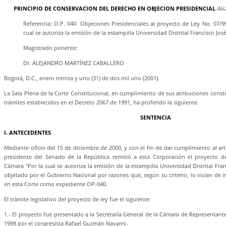
PRINCIPIO DE CONSERVACION DEL DERECHO EN OBJECION PRESIDENCIAL
-Al
Referencia: O.P. 040 Objeciones Presidenciales al proyecto de Ley No. 07/
cual se autoriza la emisión de la estampilla Universidad Distrital Francisco Jos
Magistrado ponente:
Dr. ALEJANDRO MARTÍNEZ CABALLERO
Bogotá, D.C., enero treinta y uno (31) de dos mil uno (2001).
La Sala Plena de la Corte Constitucional, en cumplimiento de sus atribuciones constit
trámites establecidos en el Decreto 2067 de 1991, ha proferido la siguiente
SENTENCIA
I. ANTECEDENTES
Mediante oficio del 15 de diciembre de 2000, y con el fin de dar cumplimiento al artí
presidente del Senado de la República remitió a esta Corporación el proyecto 
Cámara "Por la cual se autoriza la emisión de la estampilla Universidad Distrital Fra
objetado por el Gobierno Nacional por razones que, según su criterio, lo vician de i
en esta Corte como expediente OP-040.
El trámite legislativo del proyecto de ley fue el siguiente:
1.- El proyecto fue presentado a la Secretaría General de la Cámara de Representante
1998 por el congresista Rafael Guzmán Navarro.