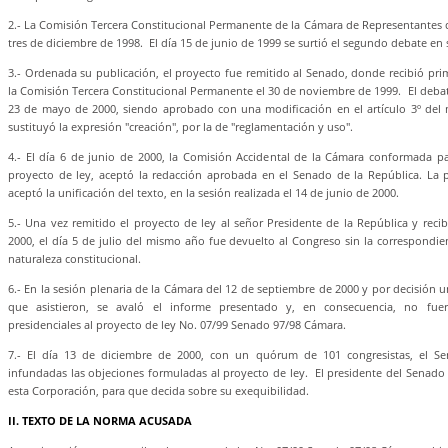
2.- La Comisión Tercera Constitucional Permanente de la Cámara de Representantes d
tres de diciembre de 1998. El día 15 de junio de 1999 se surtió el segundo debate en 
3.- Ordenada su publicación, el proyecto fue remitido al Senado, donde recibió pr
la Comisión Tercera Constitucional Permanente el 30 de noviembre de 1999. El debate
23 de mayo de 2000, siendo aprobado con una modificación en el artículo 3º del
sustituyó la expresión "creación", por la de "reglamentación y uso".
4.- El día 6 de junio de 2000, la Comisión Accidental de la Cámara conformada par
proyecto de ley, aceptó la redacción aprobada en el Senado de la República. La 
aceptó la unificación del texto, en la sesión realizada el 14 de junio de 2000.
5.- Una vez remitido el proyecto de ley al señor Presidente de la República y reci
2000, el día 5 de julio del mismo año fue devuelto al Congreso sin la correspondie
naturaleza constitucional.
6.- En la sesión plenaria de la Cámara del 12 de septiembre de 2000 y por decisión 
que asistieron, se avaló el informe presentado y, en consecuencia, no fuer
presidenciales al proyecto de ley No. 07/99 Senado 97/98 Cámara.
7.- El día 13 de diciembre de 2000, con un quórum de 101 congresistas, el Se
infundadas las objeciones formuladas al proyecto de ley. El presidente del Senado 
esta Corporación, para que decida sobre su exequibilidad.
II. TEXTO DE LA NORMA ACUSADA