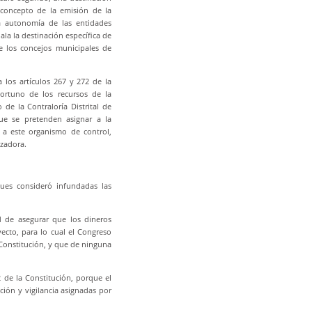
 concepto de la emisión de la
la autonomía de las entidades
ala la destinación específica de
de los concejos municipales de
 los artículos 267 y 272 de la
ortuno de los recursos de la
 de la Contraloría Distrital de
ue se pretenden asignar a la
 a este organismo de control,
izadora.
pues consideró infundadas las
ad de asegurar que los dineros
yecto, para lo cual el Congreso
 Constitución, y que de ninguna
 de la Constitución, porque el
ación y vigilancia asignadas por