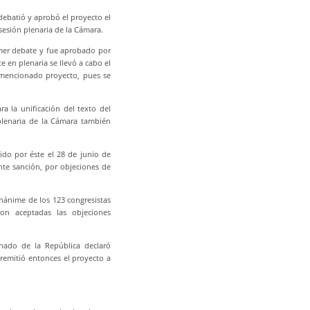
ebatió y aprobó el proyecto el
sesión plenaria de la Cámara.
imer debate y fue aprobado por
 en plenaria se llevó a cabo el
 mencionado proyecto, pues se
a la unificación del texto del
plenaria de la Cámara también
bido por éste el 28 de junio de
nte sanción, por objeciones de
unánime de los 123 congresistas
on aceptadas las objeciones
nado de la República declaró
remitió entonces el proyecto a