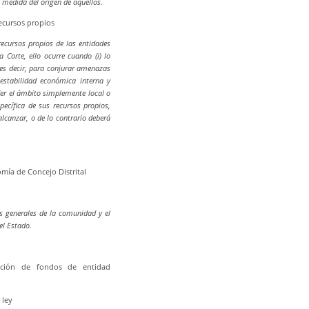
a medida del origen de aquellos.
ecursos propios
recursos propios de las entidades
a Corte, ello ocurre cuando (i) lo
, es decir, para conjurar amenazas
 estabilidad económica interna y
nder el ámbito simplemente local o
pecífica de sus recursos propios,
alcanzar, o de lo contrario deberá
mía de Concejo Distrital
es generales de la comunidad y el
el Estado.
ación de fondos de entidad
 ley