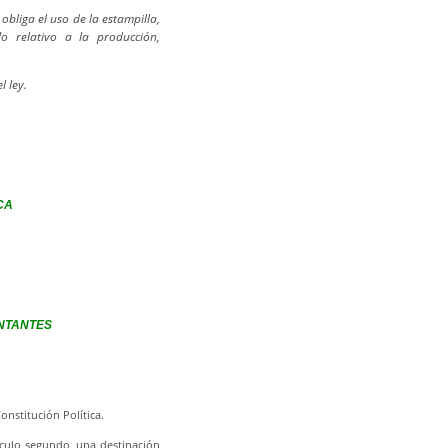
obliga el uso de la estampilla,
lo relativo a la producción,
 ley.
CA
NTANTES
onstitución Política.
tículo segundo, una destinación