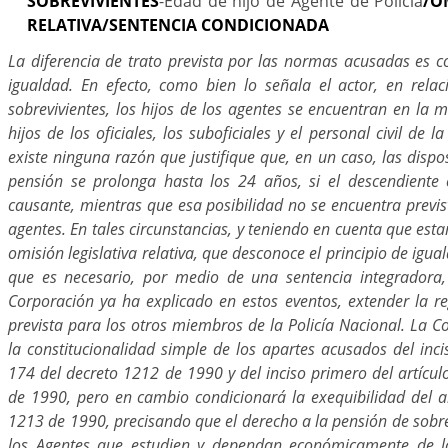
SOBREVIVIENTES
-Edad de hijo de Agente de Policía
/O
RELATIVA/SENTENCIA CONDICIONADA
La diferencia de trato prevista por las normas acusadas es co
igualdad. En efecto, como bien lo señala el actor, en rela
sobrevivientes, los hijos de los agentes se encuentran en la 
hijos de los oficiales, los suboficiales y el personal civil de la
existe ninguna razón que justifique que, en un caso, las dispo
pensión se prolonga hasta los 24 años, si el descendiente
causante, mientras que esa posibilidad no se encuentra previst
agentes. En tales circunstancias, y teniendo en cuenta que esta
omisión legislativa relativa, que desconoce el principio de igua
que es necesario, por medio de una sentencia integradora,
Corporación ya ha explicado en estos eventos, extender la r
prevista para los otros miembros de la Policía Nacional. La C
la constitucionalidad simple de los apartes acusados del inci
174 del decreto 1212 de 1990 y del inciso primero del artícu
de 1990, pero en cambio condicionará la exequibilidad del ar
1213 de 1990, precisando que el derecho a la pensión de sobrev
los Agentes que estudien y dependan económicamente de la