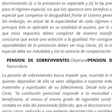
discriminación (i) si la prestación es separable y (ii) la ley pre
para el régimen especial, sin que (iii) aparezca otro beneficio
especial que compense la desigualdad frente al sistema gener
Sin embargo, en virtud de la especialidad de cada régimen d
principio éste es aplicable en su totalidad al usuario, por lo 
que estos requisitos deben cumplirse de manera manif
concluirse que existe una violación a la igualdad. Por consigui
separabilidad de la prestación deben ser muy claras, (ii) la i
especial debe ser indudable y (iii) la carencia de compensación
PENSION DE SOBREVIVIENTES
-Objetivo
/PENSION D
Naturaleza
La pensión de sobrevivientes busca impedir que, ocurrida la 
quienes dependían de ella se vean obligados a soportar indi
materiales y espirituales de su fallecimiento. Desde esta pe
Corte, "la sustitución pensional responde a la necesida
beneficiario, al menos el mismo grado de seguridad socia
contaba en vida del pensionado fallecido, que al desconocerse 
pocos casos, reducirlo a una evidente desprotección y posible