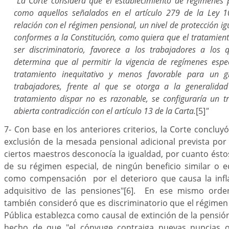
"La Corte considera que el establecimiento de regímenes p
como aquellos señalados en el artículo 279 de la Ley 1
relación con el régimen pensional, un nivel de protección ig
conformes a la Constitución, como quiera que el tratamient
ser discriminatorio, favorece a los trabajadores a los 
determina que al permitir la vigencia de regímenes espe
tratamiento inequitativo y menos favorable para un 
trabajadores, frente al que se otorga a la generalidad
tratamiento dispar no es razonable, se configuraría un tr
abierta contradicción con el artículo 13 de la Carta.
[5]
"
7- Con base en los anteriores criterios, la Corte concluy
exclusión de la mesada pensional adicional prevista por
ciertos maestros desconocía la igualdad, por cuanto ést
de su régimen especial, de ningún beneficio similar o 
como compensación por el deterioro que causa la infl
adquisitivo de las pensiones"
[6]
. En ese mismo orden 
también consideró que es discriminatorio que el régimen 
Pública establezca como causal de extinción de la pensión
hecho de que "el cónyuge contraiga nuevas nupcias o 