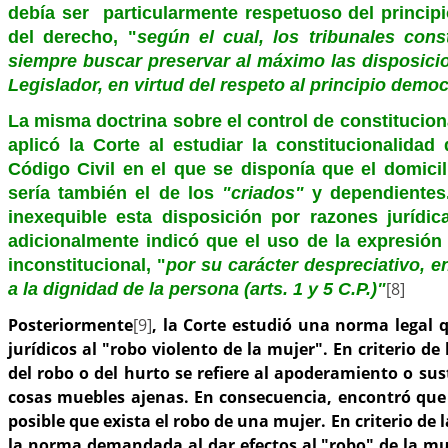
debía ser particularmente respetuoso del princip
del derecho, "
según el cual, los tribunales cons
siempre buscar preservar al máximo las disposic
Legislador, en virtud del respeto al principio democ
La misma doctrina sobre el control de constitucion
aplicó la Corte al estudiar la constitucionalidad 
Código Civil en el que se disponía que el domici
sería también el de los
"criados"
y dependientes.
inexequible esta disposición por razones jurídic
adicionalmente indicó que el uso de la expresió
inconstitucional, "
por su carácter despreciativo, e
[8]
a la dignidad de la persona (arts. 1 y 5 C.P.)"
Posteriormente
[9]
, la Corte estudió una norma legal 
jurídicos al "robo violento de la mujer". En criterio de
del robo o del hurto se refiere al apoderamiento o sus
cosas muebles ajenas. En consecuencia, encontró que
posible que exista el robo de una mujer. En criterio de l
la norma demandada al dar efectos al "robo" de la muje