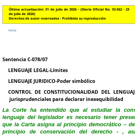
Última actualización: 31 de julio de 2026 - (Diario Oficial No. 53.562 - 23
de julio de 2026)
Derechos de autor reservados - Prohibida su reproducción
Inicio
Sentencia C-078/07
LENGUAJE LEGAL-Límites
LENGUAJE JURIDICO-Poder simbólico
CONTROL DE CONSTITUCIONALIDAD DEL LENGUAJE
jurisprudenciales para declarar inexequibilidad
La Corte ha entendido que al estudiar la const
lenguaje del legislador es necesario tener prese
que la Carta asigna al principio democrático – de
principio de conservación del derecho - , as