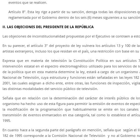
eventos que se realicen.
Artículo 8°. Esta ley rige a partir de su sanción, deroga todas las disposiciones q
reglamentada por el Gobierno dentro de los seis (6) meses siguientes a su sanc
II. LAS OBJECIONES DEL PRESIDENTE DE LA REPÚBLICA
Las objeciones de inconstitucionalidad propuestas por el Ejecutivo se contraen a est
En su parecer, el artículo 3° del proyecto de ley vulnera los artículos 13 y 100 de l
artistas extranjeros, incluso los que residan en el país, una restricción con base en su
Expresa que en materia de televisión la Constitución Política en sus artículos
intervención estatal en el espectro electromagnético utilizado para los servicios de t
de la política que en esta materia determine la ley, estará a cargo de un organis
Nacional de Televisión, cuya estructura y funciones están señaladas en las leyes 182
2001, las cuales asignan a dicho ente, entre otras, las funciones de inspección, vigi
las distintas modalidades del servicio público de televisión.
Señala que en relación con la determinación del carácter de interés público de los
organismo ha hecho uso de esta figura para permitir la emisión de eventos de especia
la modificación de la programación que habitualmente se emite en los canales d
transmisión de eventos enmarcados en esa categoría, tal como lo establece el artículo
1995.
En cuanto hace a la segunda parte del parágrafo en mención, señala que según el liter
182 de 1995 corresponde a la Comisión Nacional de Televisión y no al Gobierno na