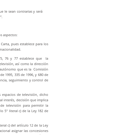
ue le sean contrarias y será
ión”.
os aspectos:
a Carta, pues establece para los
 nacionalidad.
 75, 76 y 77 establece que la
elevisión, así como la dirección
mo autónomo que es la Comisión
 de 1995, 335 de 1996, y 680 de
lancia, seguimiento y control de
 espacios de televisión, dicho
l interés, decisión que implica
e televisión para permitir la
 5° literal c) de la Ley 182 de
al c) del artículo 12 de la Ley
cional asignar las concesiones