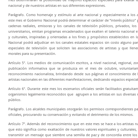
nacional y de nuestros artistas en sus diferentes expresiones.
Parágrafo. Como homenaje y estímulo al arte nacional y especialmente a los ar
este mes el Gobierno Nacional podrá determinar el carácter de “interés público” 
cadenas radiales, emisoras y los canales de televisión públicos, privados, los
universitarios, emitan programas encadenados que exalten el talento nacional en
y culturales, inspiradas y orientadas a los fines y propósitos establecidos en l
Nacional podrá adjudicar en los canales estatales espacios sin costo alguno p
especiales de televisión que soliciten las asociaciones de artistas y que llene
morales para su presentación.
Artículo 5°. Los medios de comunicación escritos, a nivel nacional, regional, z
publicación informativa que se produzca en el mes de octubre, voluntaria
reconocimiento nacionalista, brindando desde sus páginas el conocimiento de l
artistas nacionales en las diferentes manifestaciones, dedicando espacios especiale
Artículo 6°. Durante este mes los escenarios oficiales serán facilitados gratuit
organismos legalmente reconocidos que agrupen a los artistas en sus diversas 
público.
Parágrafo. Los alcaldes municipales otorgarán los permisos correspondientes pa
oficiales, procurando su conservación y evitando el detrimento de los mismos.
Artículo 7°. Además del reconocimiento que en este mes se hace a los artistas na
que esto significa como exaltación de nuestros valores espirituales y culturales
transmitir un mensaje que siembre una semilla de paz y de concordia entre los