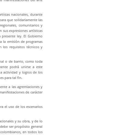
tistas nacionales, durante
para que solidariamente las
 regionales, comunitarios y
 sus expresiones artísticas
a presente ley. El Gobierno
ara la emisión de programas
n los requisitos técnicos y
onal o de barrio, como toda
mente podrá unirse a este
a actividad y logros de los
s para tal fin.
amente a las agremiaciones y
manifestaciones de carácter
ra el uso de los escenarios
cionales y su obra, y de lo
, debe ser propósito general
 colombianos, en todos los