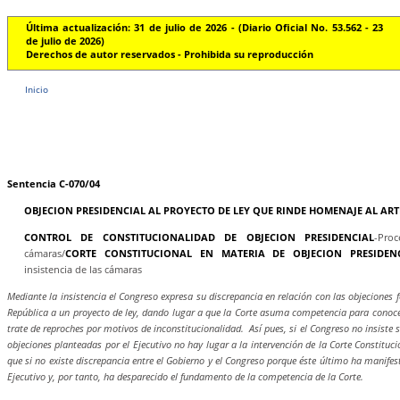
Última actualización: 31 de julio de 2026 - (Diario Oficial No. 53.562 - 23
de julio de 2026)
Derechos de autor reservados - Prohibida su reproducción
Inicio
Sentencia C-070/04
OBJECION PRESIDENCIAL AL PROYECTO DE LEY QUE RINDE HOMENAJE AL AR
CONTROL DE CONSTITUCIONALIDAD DE OBJECION PRESIDENCIAL
-Pro
cámaras/
CORTE CONSTITUCIONAL EN MATERIA DE OBJECION PRESIDENC
insistencia de las cámaras
Mediante la insistencia el Congreso expresa su discrepancia en relación con las objeciones 
República a un proyecto de ley, dando lugar a que la Corte asuma competencia para conoce
trate de reproches por motivos de inconstitucionalidad. Así pues, si el Congreso no insiste 
objeciones planteadas por el Ejecutivo no hay lugar a la intervención de la Corte Constitucio
que si no existe discrepancia entre el Gobierno y el Congreso porque éste último ha manifes
Ejecutivo y, por tanto, ha desparecido el fundamento de la competencia de la Corte.