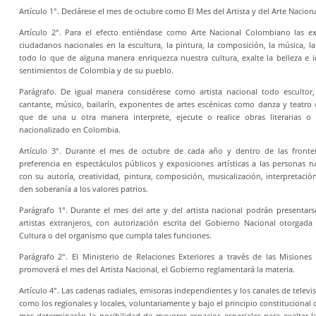
Artículo 1°. Declárese el mes de octubre como El Mes del Artista y del Arte Nacio
Artículo 2°. Para el efecto entiéndase como Arte Nacional Colombiano las e
ciudadanos nacionales en la escultura, la pintura, la composición, la música, la
todo lo que de alguna manera enriquezca nuestra cultura, exalte la belleza e i
sentimientos de Colombia y de su pueblo.
Parágrafo. De igual manera considérese como artista nacional todo escultor, 
cantante, músico, bailarín, exponentes de artes escénicas como danza y teatro 
que de una u otra manera interprete, ejecute o realice obras literarias o 
nacionalizado en Colombia.
Artículo 3°. Durante el mes de octubre de cada año y dentro de las fronter
preferencia en espectáculos públicos y exposiciones artísticas a las personas
con su autoría, creatividad, pintura, composición, musicalización, interpretació
den soberanía a los valores patrios.
Parágrafo 1°. Durante el mes del arte y del artista nacional podrán presentar
artistas extranjeros, con autorización escrita del Gobierno Nacional otorgada
Cultura o del organismo que cumpla tales funciones.
Parágrafo 2°. El Ministerio de Relaciones Exteriores a través de las Misiones
promoverá el mes del Artista Nacional, el Gobierno reglamentará la materia.
Artículo 4°. Las cadenas radiales, emisoras independientes y los canales de televis
como los regionales y locales, voluntariamente y bajo el principio constitucional 
mes determinarán la posibilidad de mayores espacios especiales para exaltar l