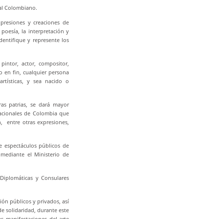
nal Colombiano.
xpresiones y creaciones de
 poesía, la interpretación y
dentifique y represente los
pintor, actor, compositor,
o en fin, cualquier persona
artísticas, y sea nacido o
as patrias, se dará mayor
 nacionales de Colombia que
n, entre otras expresiones,
se espectáculos públicos de
 mediante el Ministerio de
 Diplomáticas y Consulares
ión públicos y privados, así
de solidaridad, durante este
as manifestaciones del arte