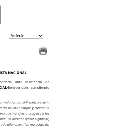
TISTA NACIONAL
cedencia ante insistencia de
IAL-
Intervención atendiendo
formuladas por el Presidente de la
r del asunto siempre y cuando se
sino que manifiesta acogerse a las
nal. Lo anterior quiere significar,
tado allanarse a los reproches del