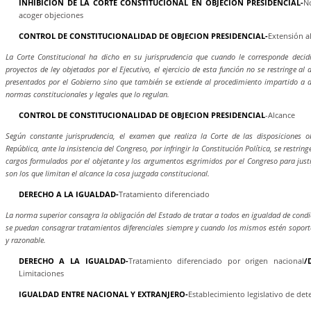
INHIBICION DE LA CORTE CONSTITUCIONAL EN OBJECION PRESIDENCIAL-
N
acoger objeciones
CONTROL DE CONSTITUCIONALIDAD DE OBJECION PRESIDENCIAL-
Extensión a
La Corte Constitucional ha dicho en su jurisprudencia que cuando le corresponde decidi
proyectos de ley objetados por el Ejecutivo, el ejercicio de esta función no se restringe al 
presentados por el Gobierno sino que también se extiende al procedimiento impartido a di
normas constitucionales y legales que lo regulan.
CONTROL DE CONSTITUCIONALIDAD DE OBJECION PRESIDENCIAL
-Alcance
Según constante jurisprudencia, el examen que realiza la Corte de las disposiciones o
República, ante la insistencia del Congreso, por infringir la Constitución Política, se restrin
cargos formulados por el objetante y los argumentos esgrimidos por el Congreso para justif
son los que limitan el alcance la cosa juzgada constitucional.
DERECHO A LA IGUALDAD-
Tratamiento diferenciado
La norma superior consagra la obligación del Estado de tratar a todos en igualdad de condic
se puedan consagrar tratamientos diferenciales siempre y cuando los mismos estén soporta
y razonable.
DERECHO A LA IGUALDAD-
Tratamiento diferenciado por origen nacional
/
Limitaciones
IGUALDAD ENTRE NACIONAL Y EXTRANJERO-
Establecimiento legislativo de det