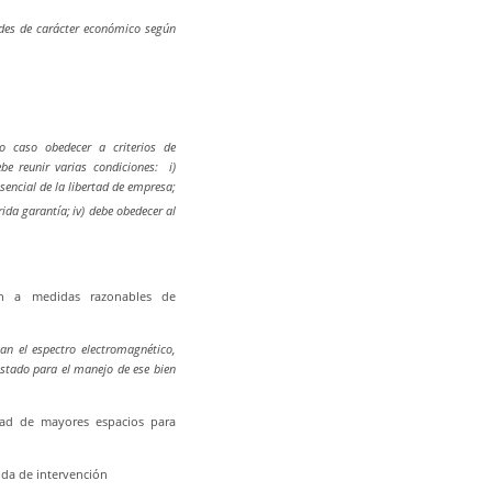
dades de carácter económico según
 caso obedecer a criterios de
be reunir varias condiciones: i)
esencial de la libertad de empresa;
rida garantía;
iv) debe obedecer al
ón a medidas razonables de
an el espectro electromagnético,
Estado para el manejo de ese bien
dad de mayores espacios para
ida de intervención