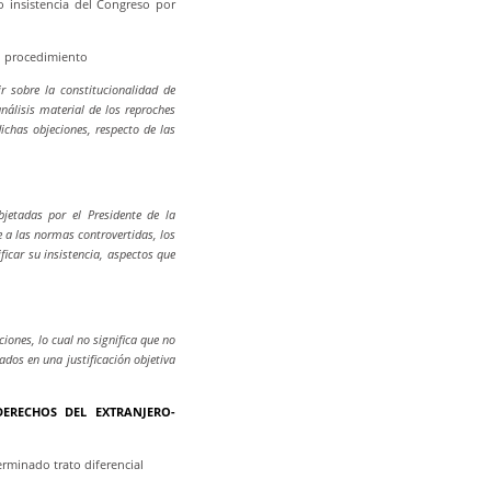
o insistencia del Congreso por
l procedimiento
r sobre la constitucionalidad de
análisis material de los reproches
chas objeciones, respecto de las
bjetadas por el Presidente de la
ge a las normas controvertidas, los
icar su insistencia, aspectos que
iones, lo cual no significa que no
dos en una justificación objetiva
DERECHOS DEL EXTRANJERO-
erminado trato diferencial