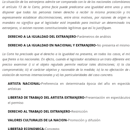
La situación de los extranjeros admite ser comparada con la de los nacionales colombianos
el artículo 13 de la Carta, prima facie puede predicarse una igualdad entre unos y otro
disponer que todas las personas tienen derecho a recibir la misma protección y tra
expresamente establecer discriminaciones, entre otros motivos, por razones de origen n
mandato no significa que el legislador esté impedido para instituir un determinado trat
extranjeros, si existen razones constitucionales legítimas que así lo justifiquen.
DERECHO A LA IGUALDAD DEL EXTRANJERO-
Parámetros de análisis
DERECHO A LA IGUALDAD EN NACIONAL Y EXTRANJERO-
No presenta el mismo 
La Corte ha precisado que el derecho a la igualdad no presenta, en todos los casos, el m
que frente a los nacionales. En efecto, cuando el legislador establezca un trato diferente entr
preciso examinar i) si el objeto regulado permite realizar tales distinciones; ii) la c
comprometido; iii) el carácter objetivo y razonable de la medida; iv) la no afectación de
violación de normas internacionales y vi) las particularidades del caso concreto.
ARTISTA NACIONAL-
Preferencia en determinada época del año en espectác
artísticas
LIBERTAD DE TRABAJO DEL ARTISTA EXTRANJERO-
Presentación en espectáculo
el permiso
DERECHO AL TRABAJO DEL EXTRANJERO-
Restricción
VALORES CULTURALES DE LA NACION-
Promoción y difusión
LIBERTAD ECONOMICA-
Concepto