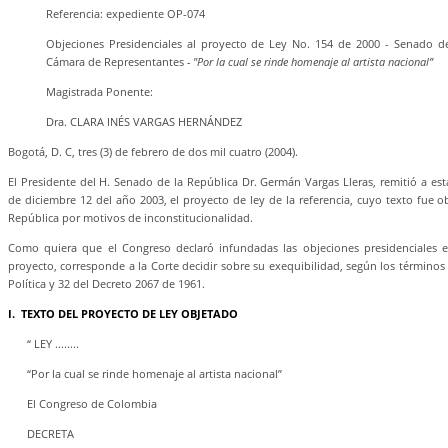
Referencia: expediente OP-074
Objeciones Presidenciales al proyecto de Ley No. 154 de 2000 - Senado de
Cámara de Representantes
- "Por la cual se rinde homenaje al artista nacional”
Magistrada Ponente:
Dra. CLARA INÉS VARGAS HERNÁNDEZ
Bogotá, D. C, tres (3) de febrero de dos mil cuatro (2004).
El Presidente del H. Senado de la República Dr. Germán Vargas Lleras, remitió a es
de diciembre 12 del año 2003, el proyecto de ley de la referencia, cuyo texto fue o
República por motivos de inconstitucionalidad.
Como quiera que el Congreso declaró infundadas las objeciones presidenciales e 
proyecto, corresponde a la Corte decidir sobre su exequibilidad, según los términos d
Política y 32 del Decreto 2067 de 1961.
I. TEXTO DEL PROYECTO DE LEY OBJETADO
“ LEY ........
“Por la cual se rinde homenaje al artista nacional”
El Congreso de Colombia
DECRETA