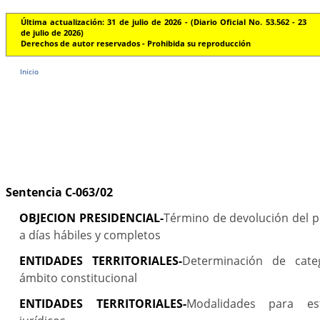
Última actualización: 31 de julio de 2026 - (Diario Oficial No. 53.562 - 23
de julio de 2026)
Derechos de autor reservados - Prohibida su reproducción
Inicio
Sentencia C-063/02
OBJECION PRESIDENCIAL-
Término de devolución del 
a días hábiles y completos
ENTIDADES TERRITORIALES-
Determinación de cate
ámbito constitucional
ENTIDADES TERRITORIALES-
Modalidades para es