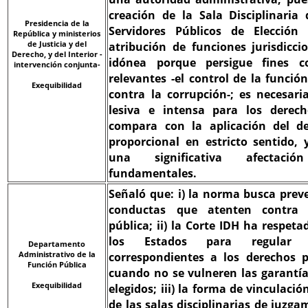
creación de la Sala Disciplinaria
Presidencia de la
Servidores Públicos de Elección 
República y ministerios
de Justicia y del
atribución de funciones jurisdicc
Derecho, y del Interior -
idónea porque persigue fines co
intervención conjunta-
relevantes -el control de la funció
Exequibilidad
contra la corrupción-; es necesar
lesiva e intensa para los derecho
compara con la aplicación del d
proporcional en estricto sentido,
una significativa afectaci
fundamentales.
Señaló que: i) la norma busca preve
conductas que atenten contra 
pública; ii) la Corte IDH ha respet
los Estados para regular l
Departamento
Administrativo de la
correspondientes a los derechos p
Función Pública
cuando no se vulneren las garantías
Exequibilidad
elegidos; iii) la forma de vinculació
de las salas disciplinarias de juzga