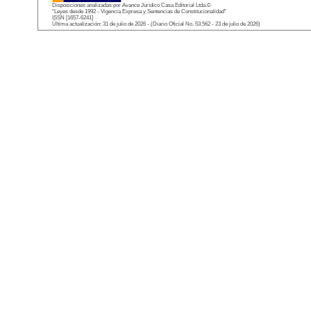
Disposiciones analizadas por Avance Jurídico Casa Editorial Ltda.©
"Leyes desde 1992 - Vigencia Expresa y Sentencias de Constitucionalidad"
ISSN [1657-6241]
Última actualización: 31 de julio de 2026 - (Diario Oficial No. 53.562 - 23 de julio de 2026)