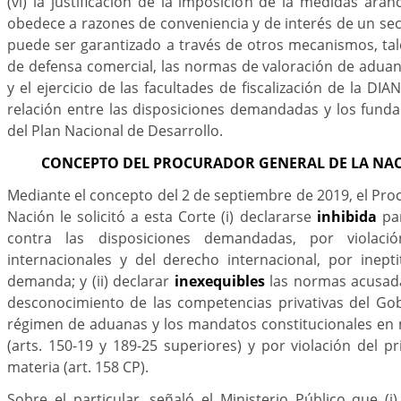
(vi) la justificación de la imposición de la medidas aran
obedece a razones de conveniencia y de interés de un sect
puede ser garantizado a través de otros mecanismos, ta
de defensa comercial, las normas de valoración de adua
y el ejercicio de las facultades de fiscalización de la DIAN
relación entre las disposiciones demandadas y los fund
del Plan Nacional de Desarrollo.
CONCEPTO DEL PROCURADOR GENERAL DE LA NA
Mediante el concepto del 2 de septiembre de 2019, el Pro
Nación le solicitó a esta Corte (i) declararse
inhibida
par
contra las disposiciones demandadas, por violaci
internacionales y del derecho internacional, por inept
demanda; y (ii) declarar
inexequibles
las normas acusada
desconocimiento de las competencias privativas del Go
régimen de aduanas y los mandatos constitucionales en 
(arts. 150-19 y 189-25 superiores) y por violación del p
materia (art. 158 CP).
Sobre el particular, señaló el Ministerio Público que (i