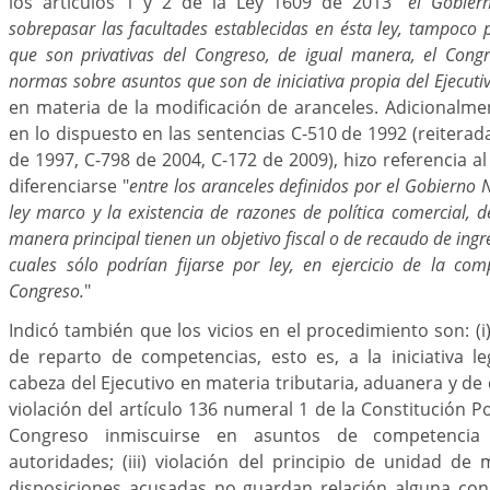
los artículos 1 y 2 de la Ley 1609 de 2013 "
el Gobier
sobrepasar las facultades establecidas en ésta ley, tampoco 
que son privativas del Congreso, de igual manera, el Cong
normas sobre asuntos que son de iniciativa propia del Ejecuti
en materia de la modificación de aranceles. Adicionalm
en lo dispuesto en las sentencias C-510 de 1992 (reiterad
de 1997, C-798 de 2004, C-172 de 2009), hizo referencia 
diferenciarse "
entre los aranceles definidos por el Gobierno N
ley marco y la existencia de razones de política comercial, 
manera principal tienen un objetivo fiscal o de recaudo de ingr
cuales sólo podrían fijarse por ley, en ejercicio de la comp
Congreso.
"
Indicó también que los vicios en el procedimiento son: (i
de reparto de competencias, esto es, a la iniciativa le
cabeza del Ejecutivo en materia tributaria, aduanera y de c
violación del artículo 136 numeral 1 de la Constitución Po
Congreso inmiscuirse en asuntos de competencia 
autoridades; (iii) violación del principio de unidad de 
disposiciones acusadas no guardan relación alguna con 