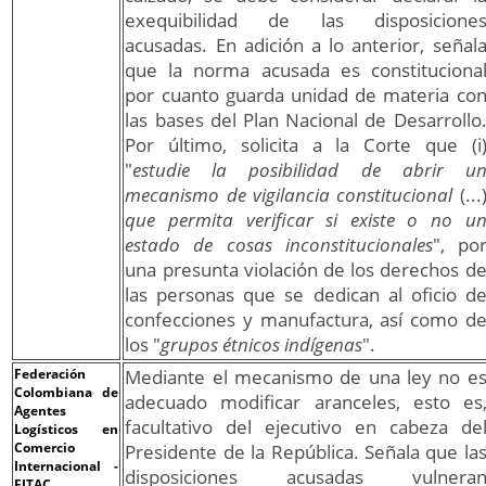
exequibilidad de las disposicione
acusadas. En adición a lo anterior, señal
que la norma acusada es constituciona
por cuanto guarda unidad de materia co
las bases del Plan Nacional de Desarrollo
Por último, solicita a la Corte que (i
"
estudie la posibilidad de abrir u
mecanismo de vigilancia constitucional
(...
que permita verificar si existe o no u
estado de cosas inconstitucionales
", po
una presunta violación de los derechos d
las personas que se dedican al oficio d
confecciones y manufactura, así como d
los "
grupos étnicos indígenas
".
Federación
Mediante el mecanismo de una ley no e
Colombiana de
adecuado modificar aranceles, esto es
Agentes
facultativo del ejecutivo en cabeza de
Logísticos en
Comercio
Presidente de la República. Señala que la
Internacional -
disposiciones acusadas vulnera
FITAC