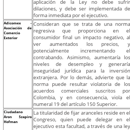
aplicación de la Ley no debe sufri
dilaciones, y debe ser implementada d
forma inmediata por el ejecutivo.
Adicomex -
Consideran que se trata de una norm
Asociación de
regresiva que proporciona en e
Comercio
consumidor final un impacto negativo, a
Exterior
ver aumentados los precios, 
potencialmente incrementando e
contrabando. Asimismo, aumentaría lo
niveles de desempleo y generarí
inseguridad jurídica para la inversió
extranjera. Por lo demás, advierte que l
norma puede resultar violatoria de lo
acuerdos comerciales suscritos po
Colombia, y en consecuencia, viola e
numeral 19 del artículo 150 Superior.
Ciudadano
La titularidad de fijar aranceles reside en e
Aron Szapiro
Congreso, quien puede delegar en e
Hofman
ejecutivo esta facultad, a través de una le