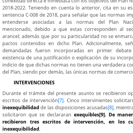
conexidad directa e inmediata con los objetivos del Plan 
2018-2022. Teniendo en cuenta lo anterior, cita en su es
sentencia C-008 de 2018, para señalar que las normas 
entenderse asociadas a las normas del Plan Naci
mencionado, debido a que estas corresponden al secto
arancel; además que por su particularidad no se enmarc
pactos contenidos en dicho Plan. Adicionalmente, se
demandadas fueron incorporadas en primer debate l
existencia de una justificación o explicación de su incorp
indicio de que dichas normas no tienen una verdadera c
del Plan, siendo por demás, las únicas normas de comercio
INTERVENCIONES
Durante el trámite del presente asunto se recibieron 
escritos de intervención
[7]
. Cinco intervinientes solicita
inexequibilidad
de las disposiciones acusadas
[8]
, mientr
solicitaron que se declararan
exequibles
[9]. De mane
recibieron tres escritos de intervención, en los cu
inexequibilidad
.