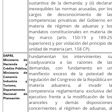
sustantiva de la demanda; y (ii) declara
inexequibles las normas acusadas, por lo
cargos de desconocimiento de la
competencias privativas del Gobierno e
materia de régimen de aduanas y lo
mandatos constitucionales en materia d
ley marco (arts. 150-19 y 189-2
superiores) y por violación del principio d
unidad de materia (art. 158 CP).
DAPRE,
Fundamentan los intervinientes s
Ministerio de
coadyuvancia a las razones de la
Hacienda y
demandas, con fundamento en u
Crédito Público,
Ministerio de
manifiesto exceso de la potestad d
Comercio
regulación del Congreso de la República e
Industria y
materia aduanera, al invadir l
Turismo,
Departamento
competencia reglamentaria exclusiva de
Nacional de
ejecutivo frente a la modificación de lo
Planeación
aranceles y demás disposicione
concernientes al régimen de aduanas, a