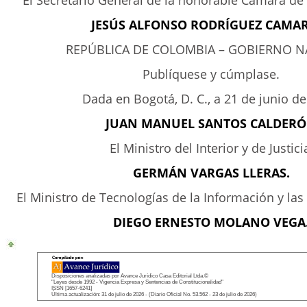
El Secretario General de la honorable Cámara de
JESÚS ALFONSO RODRÍGUEZ CAMA
REPÚBLICA DE COLOMBIA – GOBIERNO N
Publíquese y cúmplase.
Dada en Bogotá, D. C., a 21 de junio de
JUAN MANUEL SANTOS CALDER
El Ministro del Interior y de Justici
GERMÁN VARGAS LLERAS.
El Ministro de Tecnologías de la Información y la
DIEGO ERNESTO MOLANO VEGA
Disposiciones analizadas por Avance Jurídico Casa Editorial Ltda.©
"Leyes desde 1992 - Vigencia Expresa y Sentencias de Constitucionalidad"
ISSN [1657-6241]
Última actualización: 31 de julio de 2026 - (Diario Oficial No. 53.562 - 23 de julio de 2026)