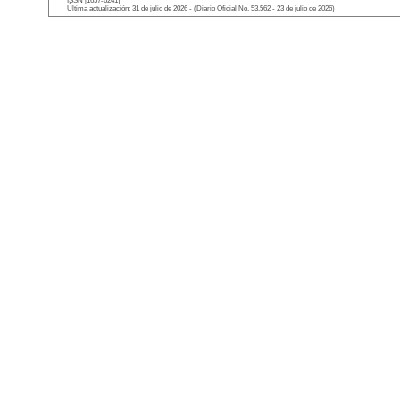
ISSN [1657-6241]
Última actualización: 31 de julio de 2026 - (Diario Oficial No. 53.562 - 23 de julio de 2026)