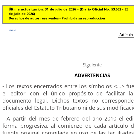
Última actualización: 31 de julio de 2026 - (Diario Oficial No. 53.562 - 23
de julio de 2026)
Derechos de autor reservados - Prohibida su reproducción
Inicio
Siguiente
ADVERTENCIAS
- Los textos encerrados entre los símbolos <...> f
el editor, con el único propósito de facilitar l
documento legal. Dichos textos no corresponde
oficiales del Estatuto Tributario ni de sus modificac
- A partir del mes de febrero del año 2010 el edi
forma progresiva, al comienzo de cada artículo de
fuente original compilada en uso de las facultade