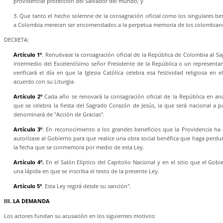
providencial protección del Salvador del mundo; y
3. Que tanto el hecho solemne de la consagración oficial como los singulares be
a Colombia merecen ser encomendados a la perpetua memoria de los colombian
DECRETA:
Artículo 1º
. Renuévase la consagración oficial de la República de Colombia al S
intermedio del Excelentísimo señor Presidente de la República o un representa
verificará el día en que la Iglesia Católica celebra esa festividad religiosa en
acuerdo con su Liturgia.
Artículo 2º
Cada año se renovará la consagración oficial de la República en an
que se celebra la fiesta del Sagrado Corazón de Jesús, la que será nacional a pa
denominará de "Acción de Gracias".
Artículo 3º
. En reconocimiento a los grandes beneficios que la Providencia ha
autorízase al Gobierno para que realice una obra social benéfica que haga perdu
la fecha que se conmemora por medio de esta Ley.
Artículo 4º.
En el Salón Elíptico del Capitolio Nacional y en el sitio que el Gob
una lápida en que se inscriba el texto de la presente Ley.
Artículo 5º
. Esta Ley regirá desde su sanción".
III. LA DEMANDA
Los actores fundan su acusación en los siguientes motivos: