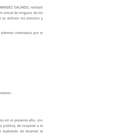
ERNÁNDEZ GALINDO, rechazó
n virtud de ninguno de los
 se definen los estrictos y
 trámites ordenados por el
numento.
sto en el presente año, con
z pública, de cooperar a la
á acabando de levantar al