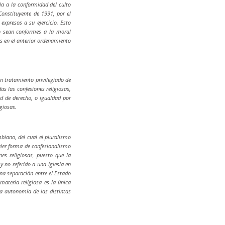
la a la conformidad del culto
 Constituyente de 1991, por el
 expresos a su ejercicio. Esto
no sean conformes a la moral
es en el anterior ordenamiento
n tratamiento privilegiado de
as las confesiones religiosas,
d de derecho, o igualdad por
igiosas.
mbiano, del cual el pluralismo
uier forma de confesionalismo
nes religiosas, puesto que la
y no referido a una iglesia en
na separación entre el Estado
 materia religiosa es la única
la autonomía de las distintas