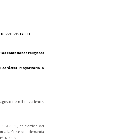
CUERVO RESTREPO.
 las confesiones religiosas
u carácter mayoritario o
 agosto de mil novecientos
STREPO, en ejercicio del
aron a la Corte una demanda
a
1
de 1952.