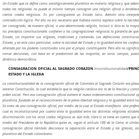
Un Estado que se define como ontológicamente pluralista en materia religiosa y que adem
todas las religiones no puede al mismo tiempo consagrar una religión oficial o establece
ciertos credos religiosos. Es por consiguiente un Estado laico. Admitir otra interpre
contradicción lógica. Por ello no era necesario que hubiese norma expresa sobre la laicida
ser consagrado, de manera oficial, a una determinada religión, incluso si ésta es la mayor
los preceptos constitucionales confieren a las congregaciones religiosas la garantía de que s
Estado, sin importar sus orígenes, tradiciones y contenido. Las definiciones constitucio
Estado, y en este caso particular, sobre la laicidad del Estado y la igualdad entre las confes
alterada por los poderes constituidos sino por el propio constituyente. Pero ello no signifi
tomar decisiones, con base en el predominio de las mayorías, en otros campos, puesto
dinámica democrática.
CONSAGRACION OFICIAL AL SAGRADO CORAZON
-Inconstitucionalidad
/PRIN
ESTADO Y LA IGLESIA
La constitucionalidad de la consagración oficial de Colombia al Sagrado Corazón era plausi
anterior Constitución, la cual establecía que la religión católica era la de la Nación y cons
orden social. Pero esa consagración oficial vulnera el nuevo ordenamiento constitucional q
pluralista, fundado en el reconocimiento de la plena libertad religiosa y la igualdad entre to
Se trata de una consagración oficial, por medio de la cual el Estado manifiesta. una prefere
cual es inconstitucional por cuanto viola la igualdad entre las distintas religiones estable
discriminación con los otros credos religiosos es aún más clara si se tiene en cuenta que 
medio del Presidente de la República quien es, según el artículo 188 de la Carta, el símbo
consagración oficial también desconoce la separación entre el Estado y las iglesias, as
pluralista del Estado colombiano.