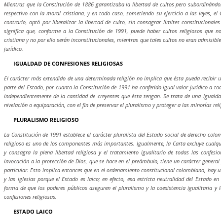
Mientras que la Constitución de 1886 garantizaba la libertad de cultos pero subordinándo
respectivo con la moral cristiana, y en todo caso, sometiendo su ejercicio a las leyes, el
contrario, optó por liberalizar la libertad de culto, sin consagrar límites constitucionales
significa que, conforme a la Constitución de 1991, puede haber cultos religiosos que 
cristiana y no por ello serán inconstitucionales, mientras que tales cultos no eran admisibl
jurídico.
IGUALDAD DE CONFESIONES RELIGIOSAS
El carácter más extendido de una determinada religión no implica que ésta pueda recibir u
parte del Estado, por cuanto la Constitución de 1991 ha conferido igual valor jurídico a tod
independientemente de la cantidad de creyentes que ésta tengan. Se trata de una igualda
nivelación o equiparación, con el fin de preservar el pluralismo y proteger a las minorías rel
PLURALISMO RELIGIOSO
La Constitución de 1991 establece el carácter pluralista del Estado social de derecho colo
religioso es uno de los componentes más importantes. Igualmente, la Carta excluye cualq
y consagra la plena libertad religiosa y el tratamiento igualitario de todas las confesio
invocación a la protección de Dios, que se hace en el preámbulo, tiene un carácter general 
particular. Esto implica entonces que en el ordenamiento constitucional colombiano, hay u
y las iglesias porque el Estado es laico; en efecto, esa estricta neutralidad del Estado en
forma de que los poderes públicos aseguren el pluralismo y la coexistencia igualitaria y 
confesiones religiosas.
ESTADO LAICO