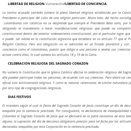
LIBERTAD DE RELIGION
-Vulneración
/LIBERTAD DE CONCIENCIA
La norma acusada también vulnera la plena libertad religiosa establecida por la Consti
Presidente a participar del culto de una religión particular. Ahora bien, del hecho sociol
colombianos son católicos no se desprende que siempre el Presidente deba serlo, por l
obligando al mandatario a hacer manifestaciones religiosas que puede no compartir
constitucional dentro del anterior ordenamiento constitucional, por el particular lugar que
o puede ser válida en la constitución argentina que establece en su artículo 77 que el Pr
Religión Católica. Pero esa obligación no es admisible en un Estado pluralista y con p
conciencia como el colombiano, puesto que obliga a una persona a revelar sus creencias 
actuar contra ellas, lo cual vulnera los artículos 18 y 19 de la Carta.
CELEBRACION RELIGIOSA DEL SAGRADO CORAZON
No vulnera la Constitución que la Iglesia Católica efectúe la celebración religiosa del Sag
ella puedan participar todas las personas, de acuerdo con sus creencias. Pero ahora tal ce
oficial sino estrictamente religioso. Y como es natural, ceremonias de similar naturaleza 
por otro tipo de congregaciones religiosas.
DIAS FESTIVOS
El mandato según el cual la fiesta del Sagrado Corazón de Jesús constituye un día de desc
exequible por la sentencia precitada. Por consiguiente, la declaratoria de inexequibilidad
Colombia al Sagrado Corazón de Jesús que se efectuará en la parte resolutiva de esta se
alguna, la supresión del día de descanso obligatorio previsto para tal fecha por los artículo
declarados exequibles por esta Corporación en la sentencia precitada.