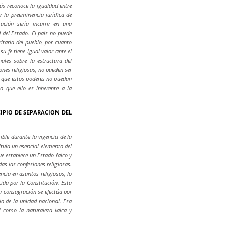
ás reconoce la igualdad entre
r la preeminencia jurídica de
tación sería incurrir en una
d del Estado. El país no puede
itaria del pueblo, por cuanto
u fe tiene igual valor ante el
nales sobre la estructura del
iones religiosas, no pueden ser
ca que estos poderes no puedan
 que ello es inherente a la
CIPIO DE SEPARACION DEL
ble durante la vigencia de la
tituía un esencial elemento del
ue establece un Estado laico y
das las confesiones religiosas.
ncia en asuntos religiosos, lo
cida por la Constitución. Esta
la consagración se efectúa por
lo de la unidad nacional. Esa
í como la naturaleza laica y