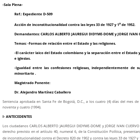
-Sala Plena-
Ref.: Expediente D-509
a
Acción de inconstitucionalidad contra las leyes 33 de 1927 y 1
de 1952.
Demandantes: CARLOS ALBERTO JAUREGUI DIDYME-DOME y JORGE IVAN 
Temas: -Formas de relación entre el Estado y las religiones.
-El carácter laico del Estado colombiano y la separación entre el Estado y
e iglesias.
-Igualdad entre las confesiones religiosas, independientemente de s
minoritario .
Magistrado Ponente:
Dr. Alejandro Martínez Caballero
Sentencia aprobada en Santa Fe de Bogotá, D.C., a los cuatro (4) días del mes de
noventa y cuatro (1994).
I- ANTECEDENTES
Los ciudadanos CARLOS ALBERTO JAUREGUI DIDYME-DOME y JORGE IVAN CUERVO RE
derecho previsto en el artículo 40, numeral 6, de la Constitución Política, present
de inconstitucionalidad contra el Decreto 820 de 1902 y contra las leyes 33 de 1927 y 