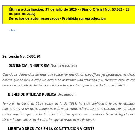
Última actualización: 31 de julio de 2026 - (Diario Oficial No. 53.562 - 23
de julio de 2026)
Derechos de autor reservados - Prohibida su reproducción
Inicio
Sentencia No. C-350/94
SENTENCIA INHIBITORIA
-Norma ejecutada
Cuando se demandan normas que contienen mandatos específicos ya ejecutados, es decir
ordena que se lleve a cabo un acto o se desarrolle una actividad y el cumplimiento de ést
carece de todo objeto la decisión de la Corte y, por tanto, debe ella declararse inhibida.
BIENES DE UTILIDAD PUBLICA
-Declaración
Tanto en la Carta de 1886 como en la de 1991, ha sido confiada a la ley la atribució
obligatorios si un determinado bien tiene la característica de ser declarado bien de util
orden superior que limite la libre iniciativa que en esta materia tiene el legislador
determinados bienes la declaración que al respecto puede hacer.
LIBERTAD DE CULTOS EN LA CONSTITUCION VIGENTE