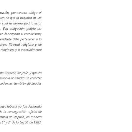
tución, por cuanto obliga al
ógico de que la mayoría de los
o cual la norma podría estar
. Esa obligación podría ser
 en él ocupaba el catolicismo;
esidente debe pertenecer a la
lena libertad religiosa y de
religiosas y a eventualmente
rado Corazón de Jesús y que en
remonia no tendrá un carácter
pueden ser también efectuadas
anso laboral ya fue declarado
 de la consagración oficial de
ntencia no implica, en manera
s 1º y 2º de la Ley 51 de 1983,