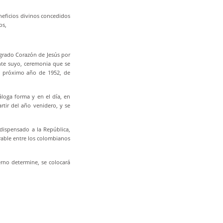
neficios divinos concedidos
os,
agrado Corazón de Jesús por
nte suyo, ceremonia que se
 el próximo año de 1952, de
áloga forma y en el día, en
rtir del año venidero, y se
 dispensado a la República,
rable entre los colombianos
ierno determine, se colocará