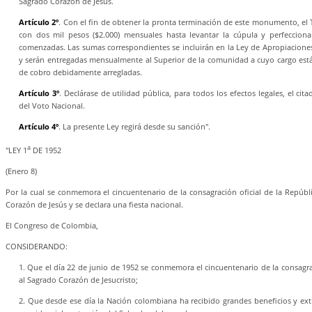
Sagrado Corazón de Jesús.
Artículo 2º
. Con el fin de obtener la pronta terminación de este monumento, el 
con dos mil pesos ($2.000) mensuales hasta levantar la cúpula y perfeccion
comenzadas. Las sumas correspondientes se incluirán en la Ley de Apropiaciones
y serán entregadas mensualmente al Superior de la comunidad a cuyo cargo está
de cobro debidamente arregladas.
Artículo 3º
. Declárase de utilidad pública, para todos los efectos legales, el 
del Voto Nacional.
Artículo 4º
. La presente Ley regirá desde su sanción".
a
"LEY 1
DE 1952
(Enero 8)
Por la cual se conmemora el cincuentenario de la consagración oficial de la Repúb
Corazón de Jesús y se declara una fiesta nacional.
El Congreso de Colombia,
CONSIDERANDO:
1. Que el día 22 de junio de 1952 se conmemora el cincuentenario de la consagrac
al Sagrado Corazón de Jesucristo;
2. Que desde ese día la Nación colombiana ha recibido grandes beneficios y ext