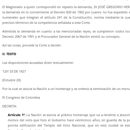
El Magistrado a quien correspondió en reparto la demanda, Dr JOSÉ GREGORIO H
la demanda en lo concerniente al Decreto 820 de 1902 por cuanto no fue expedido e
numerales que integran el artículo 241 de la Constitución, norma mediante la cual
precisos términos de la competencia señalada a esta Corte.
Admitida la demanda en cuanto a las mencionadas leyes, se cumplieron todos los
Decreto 2067 de 1991 y el Procurador General de la Nación emitió su concepto.
Así las cosas, procede la Corte a decidir.
II. TEXTO
Las disposiciones acusadas dicen textualmente:
"LEY 33 DE 1927
(Octubre 20)
Por la cual se asocia la Nación a un homenaje y se ordena la terminación de un mo
El Congreso de Colombia
DECRETA:
Artículo 1º.
La Nación se asocia al público homenaje que va a rendirse a Jesucri
motivo del voto que hizo el Gobierno hace veinticinco años, en guarda de la pa
pronta edificación del Templo del Voto Nacional, que en esta ciudad se est