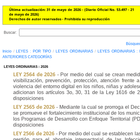
Última actualización: 31 de mayo de 2026 - (Diario Oficial No. 53.497 - 21
de mayo de 2026)
Derechos de autor reservados - Prohibida su reproducción
Buscar:
Búsque
Inicio
/
LEYES : POR TIPO
/
LEYES ORDINARIAS
/
LEYES ORDINARIAS :
ANTERIORES CATEGORÍAS
LEYES ORDINARIAS : 2026
LEY 2564 de 2026
- Por medio del cual se crean medida
visibilización, prevención, protección, atención frente 
violencia del entorno digital en los niños, niñas y adole
adicionan los artículos 3o, 30, 31 de la Ley 1616 de 2
disposiciones
LEY 2565 de 2026
- Mediante la cual se prorroga el De
se promueve el fortalecimiento institucional de los munic
los Programas de Desarrollo con Enfoque Territorial (PD
disposiciones
LEY 2566 de 2026
- Por medio del cual se establecen las
gestión para el abordaje intersectorial de las Infec