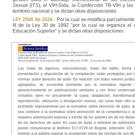
Sexual (ITS), el VIH-Sida, la Coinfección TB-VIH y las
territorio nacional y se dictan otras disposiciones
LEY 2568 de 2026
- Por la cual se modifica parcialmente e
III de la Ley 30 de 1992 "por la cual se organiza el s
Educación Superior" y se dictan otras disposiciones
Disposiciones analizadas por Avance Jurídico Casa Editorial S.A.S.©
"Leyes desde 1992 - Vigencia Expresa y Sentencias de Constitucionalidad"
ISSN [1657-6241 (En linea)]
Última actualización: 31 de mayo de 2026 - (Diario Oficial No. 53.497 - 21 de mayo de 2026)
Las notas de vigencia, concordancias, notas del editor, forma 
presentación y disposición de la compilación están protegidas por l
normas sobre derecho de autor. En relación con estos valores jurídic
agregados, se encuentra prohibido por la normativa vigente 
aprovechamiento en publicaciones similares y con fines comerciale
incluidas -pero no únicamente- la copia, adaptación, transformació
reproducción, utilización y divulgación masiva, así como todo otro u
prohibido expresamente por la normativa sobre derechos de autor, q
sea contrario a la normativa sobre promoción de la competencia o q
requiera autorización expresa y escrita de los autores y/o de los titula
de los derechos de autor. En caso de duda o solicitud de autorizaci
puede comunicarse al teléfono 617-0729 en Bogotá, extensión 101. 
ingreso a la página supone la aceptación sobre las normas de uso de 