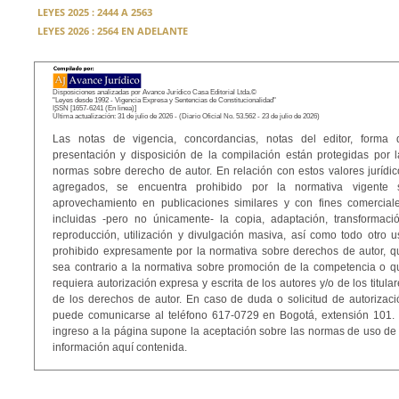
LEYES 2025 : 2444 A 2563
LEYES 2026 : 2564 EN ADELANTE
Disposiciones analizadas por Avance Jurídico Casa Editorial Ltda.©
"Leyes desde 1992 - Vigencia Expresa y Sentencias de Constitucionalidad"
ISSN [1657-6241 (En linea)]
Última actualización: 31 de julio de 2026 - (Diario Oficial No. 53.562 - 23 de julio de 2026)
Las notas de vigencia, concordancias, notas del editor, forma 
presentación y disposición de la compilación están protegidas por l
normas sobre derecho de autor. En relación con estos valores jurídic
agregados, se encuentra prohibido por la normativa vigente 
aprovechamiento en publicaciones similares y con fines comerciale
incluidas -pero no únicamente- la copia, adaptación, transformació
reproducción, utilización y divulgación masiva, así como todo otro u
prohibido expresamente por la normativa sobre derechos de autor, q
sea contrario a la normativa sobre promoción de la competencia o q
requiera autorización expresa y escrita de los autores y/o de los titula
de los derechos de autor. En caso de duda o solicitud de autorizaci
puede comunicarse al teléfono 617-0729 en Bogotá, extensión 101. 
ingreso a la página supone la aceptación sobre las normas de uso de 
información aquí contenida.