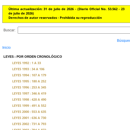
Última actualización: 31 de julio de 2026 - (Diario Oficial No. 53.562 - 23
de julio de 2026)
Derechos de autor reservados - Prohibida su reproducción
Buscar:
Búsque
Inicio
LEYES : POR ORDEN CRONOLÓGICO
LEYES 1992 : 1 A 33
LEYES 1993 : 34 A 106
LEYES 1994 : 107 A 179
LEYES 1995 : 180 A 252
LEYES 1996 : 253 A 345
LEYES 1997 : 346 A 419
LEYES 1998 : 420 A 490
LEYES 1999 : 491 A 552
LEYES 2000 : 553 A 635
LEYES 2001 : 636 A 730
LEYES 2002 : 731 A 793
LEYES 2003 : 794 A 872